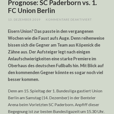
Prognose: SC Paderborn vs. 1.
FC Union Berlin
FÜR
13. DEZEMBER 2019
/
KOMMENTARE DEAKTIVIERT
1.
BUNDESLIGA
Eisern Union? Das passte in den vergangenen
WETT-
TIPPS
Wochen wie die Faust aufs Auge. Denn reihenweise
PROGNOSE:
SC
bissen sich die Gegner am Team aus Köpenick die
PADERBORN
VS.
Zähne aus. Der Aufsteiger legt nach einigen
1.
FC
Anlaufschwierigkeiten eine starke Premiere im
UNION
Oberhaus des deutschen Fußballs hin. Mit Blick auf
BERLIN
den kommenden Gegner könnte es sogar noch viel
besser kommen.
Denn am 15. Spieltag der 1. Bundesliga gastiert Union
Berlin am Samstag (14. Dezember) in der Benteler
Arena beim Vorletzten SC Paderborn. Anpfiff dieser
Begegnung ist zur besten Bundesligazeit um 15.30 Uhr.