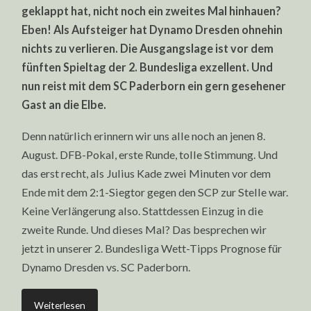
TIPPS
geklappt hat, nicht noch ein zweites Mal hinhauen?
PROGNOSE:
DYNAMO
Eben! Als Aufsteiger hat Dynamo Dresden ohnehin
DRESDEN
VS.
nichts zu verlieren. Die Ausgangslage ist vor dem
SC
PADERBORN
fünften Spieltag der 2. Bundesliga exzellent. Und
nun reist mit dem SC Paderborn ein gern gesehener
Gast an die Elbe.
Denn natürlich erinnern wir uns alle noch an jenen 8.
August. DFB-Pokal, erste Runde, tolle Stimmung. Und
das erst recht, als Julius Kade zwei Minuten vor dem
Ende mit dem 2:1-Siegtor gegen den SCP zur Stelle war.
Keine Verlängerung also. Stattdessen Einzug in die
zweite Runde. Und dieses Mal? Das besprechen wir
jetzt in unserer 2. Bundesliga Wett-Tipps Prognose für
Dynamo Dresden vs. SC Paderborn.
Weiterlesen