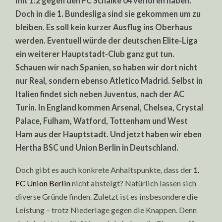
mit 1:2 gegen den FC Schalke 04 verloren haben.
GEKOMMEN
UM
Doch in die 1. Bundesliga sind sie gekommen um zu
ZU
BLEIBEN!
bleiben. Es soll kein kurzer Ausflug ins Oberhaus
werden. Eventuell würde der deutschen Elite-Liga
ein weiterer Hauptstadt-Club ganz gut tun.
Schauen wir nach Spanien, so haben wir dort nicht
nur Real, sondern ebenso Atletico Madrid. Selbst in
Italien findet sich neben Juventus, nach der AC
Turin. In England kommen Arsenal, Chelsea, Crystal
Palace, Fulham, Watford, Tottenham und West
Ham aus der Hauptstadt. Und jetzt haben wir eben
Hertha BSC und Union Berlin in Deutschland.
Doch gibt es auch konkrete Anhaltspunkte, dass der
1.
FC Union Berlin
nicht absteigt? Natürlich lassen sich
diverse Gründe finden. Zuletzt ist es insbesondere die
Leistung – trotz Niederlage gegen die Knappen. Denn