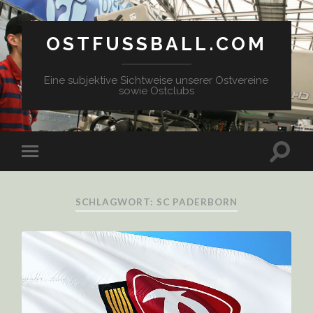
OSTFUSSBALL.COM
Eine subjektive Sichtweise unserer Ostvereine
sowie Ostclubs
SCHLAGWORT: SC PADERBORN