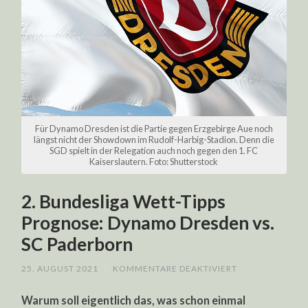
Für Dynamo Dresden ist die Partie gegen Erzgebirge Aue noch
längst nicht der Showdown im Rudolf-Harbig-Stadion. Denn die
SGD spielt in der Relegation auch noch gegen den 1. FC
Kaiserslautern. Foto: Shutterstock
2. Bundesliga Wett-Tipps
Prognose: Dynamo Dresden vs.
SC Paderborn
FÜR
25. AUGUST 2021
/
KOMMENTARE DEAKTIVIERT
2.
BUNDESLIGA
Warum soll eigentlich das, was schon einmal
WETT-