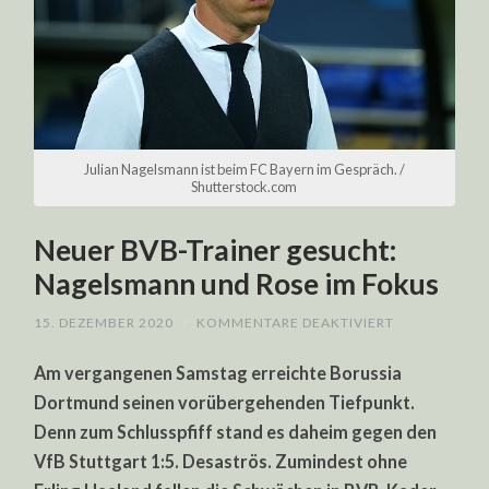
Julian Nagelsmann ist beim FC Bayern im Gespräch. /
Shutterstock.com
Neuer BVB-Trainer gesucht:
Nagelsmann und Rose im Fokus
FÜR
15. DEZEMBER 2020
/
KOMMENTARE DEAKTIVIERT
NEUER
BVB-
Am vergangenen Samstag erreichte Borussia
TRAINER
GESUCHT:
Dortmund seinen vorübergehenden Tiefpunkt.
NAGELSMAN
UND
Denn zum Schlusspfiff stand es daheim gegen den
ROSE
IM
VfB Stuttgart 1:5. Desaströs. Zumindest ohne
FOKUS