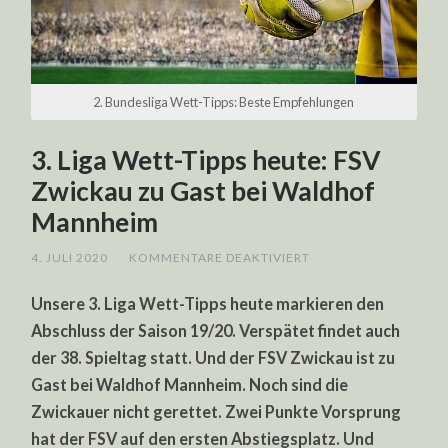
2. Bundesliga Wett-Tipps: Beste Empfehlungen
3. Liga Wett-Tipps heute: FSV
Zwickau zu Gast bei Waldhof
Mannheim
FÜR
4. JULI 2020
/
KOMMENTARE DEAKTIVIERT
3.
LIGA
Unsere 3. Liga Wett-Tipps heute markieren den
WETT-
TIPPS
Abschluss der Saison 19/20. Verspätet findet auch
HEUTE:
FSV
der 38. Spieltag statt. Und der FSV Zwickau ist zu
ZWICKAU
ZU
Gast bei Waldhof Mannheim. Noch sind die
GAST
BEI
Zwickauer nicht gerettet. Zwei Punkte Vorsprung
WALDHOF
hat der FSV auf den ersten Abstiegsplatz. Und
MANNHEIM