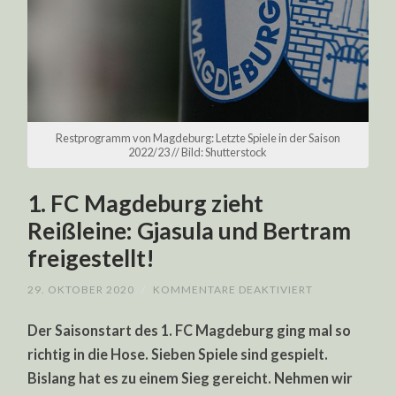
Restprogramm von Magdeburg: Letzte Spiele in der Saison
2022/23 // Bild: Shutterstock
1. FC Magdeburg zieht
Reißleine: Gjasula und Bertram
freigestellt!
FÜR
29. OKTOBER 2020
/
KOMMENTARE DEAKTIVIERT
1.
FC
Der Saisonstart des 1. FC Magdeburg ging mal so
MAGDEBURG
ZIEHT
richtig in die Hose. Sieben Spiele sind gespielt.
REISSLEINE: G
JASULA U
Bislang hat es zu einem Sieg gereicht. Nehmen wir
ND B
ERTRAM F