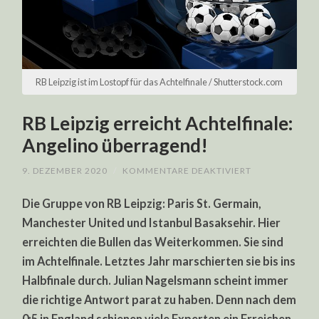
RB Leipzig ist im Lostopf für das Achtelfinale / Shutterstock.com
RB Leipzig erreicht Achtelfinale:
Angelino überragend!
FÜR
9. DEZEMBER 2020
/
KOMMENTARE DEAKTIVIERT
RB
LEIPZIG
Die Gruppe von RB Leipzig: Paris St. Germain,
ERREICHT
ACHTELFINALE
Manchester United und Istanbul Basaksehir. Hier
ANGELINO
ÜBERRAGEND!
erreichten die Bullen das Weiterkommen. Sie sind
im Achtelfinale. Letztes Jahr marschierten sie bis ins
Halbfinale durch. Julian Nagelsmann scheint immer
die richtige Antwort parat zu haben. Denn nach dem
0:5 in England schienen viele Experten ein Erreichen