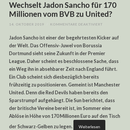
Wechselt Jadon Sancho für 170
Millionen vom BVB zu United?
FÜR
14. OKTOBER 2019
/
KOMMENTARE DEAKTIVIERT
WECHSELT
JADON
Jadon Sancho ist einer der begehrtesten Kicker auf
SANCHO
FÜR
der Welt. Das Offensiv-Juwel von Borussia
170
MILLIONEN
Dortmund sieht seine Zukunft in der Premier
VOM
BVB
League. Daher scheint es beschlossene Sache, dass
ZU
UNITED?
ein Weg ihn in absehbarer Zeit nach England führt.
Ein Club scheint sich diesbezüglich bereits
frühzeitig zu positionieren. Gemeint ist Manchester
United. Denn die Red Devils haben bereits den
Sparstrumpf aufgehängt. Die Sun berichtet, dass
der britische Vereine bereit ist, im Sommer eine
Ablöse in Höhe von 170 Millionen Euro auf den Tisch
der Schwarz-Gelben zu legen.
Weiterlesen