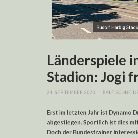
Rudolf Harbig Stadi
Länderspiele i
Stadion: Jogi f
24. SEPTEMBER 2020
/
RALF SCHNEID
Erst im letzten Jahr ist Dynamo Dr
abgestiegen. Sportlich ist dies m
Doch der Bundestrainer interessie