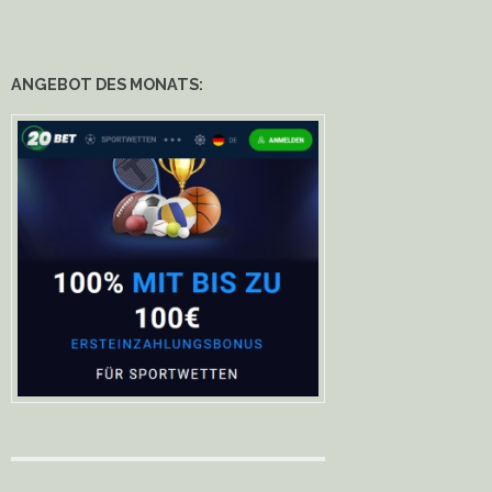
ANGEBOT DES MONATS: