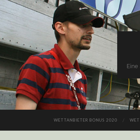
Eine
WETTANBIETER BONUS 2020
WET