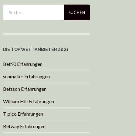
DIE TOP WETTANBIETER 2021
Bet90 Erfahrungen
sunmaker Erfahrungen
Betsson Erfahrungen
William Hill Erfahrungen
Tipico Erfahrungen
Betway Erfahrungen