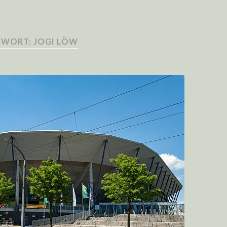
WORT: JOGI LÖW