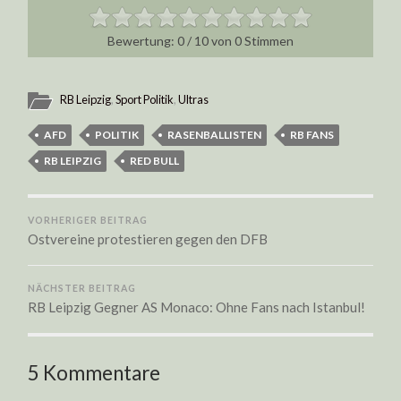
0
/
10
von
0
Stimmen
RB Leipzig
,
Sport Politik
,
Ultras
AFD
POLITIK
RASENBALLISTEN
RB FANS
RB LEIPZIG
RED BULL
VORHERIGER BEITRAG
Ostvereine protestieren gegen den DFB
NÄCHSTER BEITRAG
RB Leipzig Gegner AS Monaco: Ohne Fans nach Istanbul!
5 Kommentare