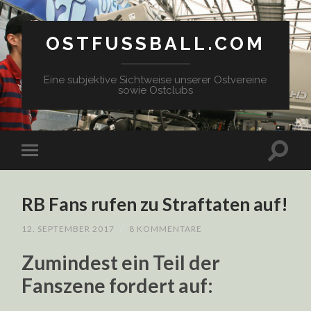
OSTFUSSBALL.COM
Eine subjektive Sichtweise unserer Ostvereine
sowie Ostclubs
RB Fans rufen zu Straftaten auf!
12. SEPTEMBER 2017
/
8 KOMMENTARE
Zumindest ein Teil der
Fanszene fordert auf: