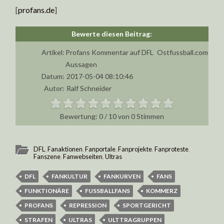
[
profans.de
]
Artikel:
Profans Kommentar auf DFL
Ostfussball.com
Aussagen
Datum:
2017-05-04 08:10:46
Autor:
Ralf Schneider
0
/
10
von
0
Stimmen
DFL
,
Fanaktionen
,
Fanportale
,
Fanprojekte
,
Fanproteste
,
Fanszene
,
Fanwebseiten
,
Ultras
DFL
FANKULTUR
FANKURVEN
FANS
FUNKTIONÄRE
FUSSBALLFANS
KOMMERZ
PROFANS
REPRESSION
SPORTGERICHT
STRAFEN
ULTRAS
ULTTRAGRUPPEN