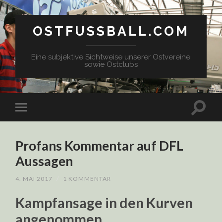
OSTFUSSBALL.COM
Eine subjektive Sichtweise unserer Ostvereine
sowie Ostclubs
Profans Kommentar auf DFL
Aussagen
4. MAI 2017
/
1 KOMMENTAR
Kampfansage in den Kurven
angenommen