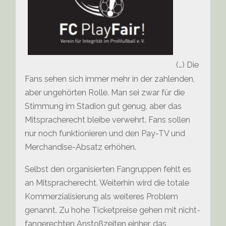
(…) Die
Fans sehen sich immer mehr in der zahlenden,
aber ungehörten Rolle. Man sei zwar für die
Stimmung im Stadion gut genug, aber das
Mitspracherecht bleibe verwehrt. Fans sollen
nur noch funktionieren und den Pay-TV und
Merchandise-Absatz erhöhen.
Selbst den organisierten Fangruppen fehlt es
an Mitspracherecht. Weiterhin wird die totale
Kommerzialisierung als weiteres Problem
genannt. Zu hohe Ticketpreise gehen mit nicht-
fangerechten Anstoßzeiten einher, das