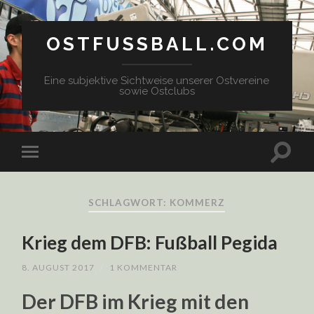
OSTFUSSBALL.COM
Eine subjektive Sichtweise unserer Ostvereine
sowie Ostclubs
SCHLAGWORT: KOMMERZ
Krieg dem DFB: Fußball Pegida
8. AUGUST 2017
/
1 KOMMENTAR
Der DFB im Krieg mit den