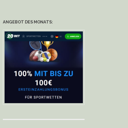
ANGEBOT DES MONATS: