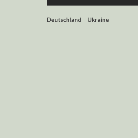
Deutschland – Ukraine