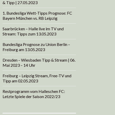
& Tipp | 27.05.2023
1. Bundesliga Wett-Tipps Prognose: FC
Bayern München vs. RB Leipzig
Saarbrücken – Halle live im TV und
Stream: Tipps zum 13.05.2023
Bundesliga Prognose zu Union Berlin –
Freiburg am 13.05.2023
Dresden – Wiesbaden Tipp & Stream | 06.
Mai 2023 – 14 Uhr
Freiburg – Leipzig Stream, Free-TV und
Tipp am 02.05.2023
Restprogramm vom Halleschen FC:
Letzte Spiele der Saison 2022/23