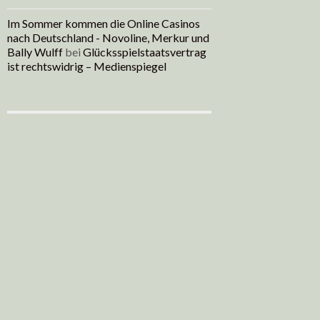
Im Sommer kommen die Online Casinos
nach Deutschland - Novoline, Merkur und
Bally Wulff
bei
Glücksspielstaatsvertrag
ist rechtswidrig – Medienspiegel