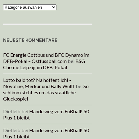
Kategorien
NEUESTE KOMMENTARE
FC Energie Cottbus und BFC Dynamo im
DFB-Pokal – Ostfussball.com
bei
BSG
Chemie Leipzig im DFB-Pokal
Lotto bald tot? Na hoffentlich! -
Novoline, Merkur und Bally Wulff
bei
So
schlimm steht es um das staatliche
Glücksspiel
Dietleib
bei
Hände weg vom Fußball! 50
Plus 1 bleibt
Dietleib
bei
Hände weg vom Fußball! 50
Plus 1 bleibt