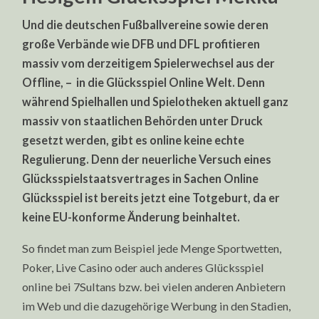
Und die deutschen Fußballvereine sowie deren
große Verbände wie DFB und DFL profitieren
massiv vom derzeitigem Spielerwechsel aus der
Offline, – in die Glücksspiel Online Welt. Denn
während Spielhallen und Spielotheken aktuell ganz
massiv von staatlichen Behörden unter Druck
gesetzt werden, gibt es online keine echte
Regulierung. Denn der neuerliche Versuch eines
Glücksspielstaatsvertrages in Sachen Online
Glücksspiel ist bereits jetzt eine Totgeburt, da er
keine EU-konforme Änderung beinhaltet.
So findet man zum Beispiel jede Menge Sportwetten,
Poker, Live Casino oder auch anderes Glücksspiel
online bei 7Sultans bzw. bei vielen anderen Anbietern
im Web und die dazugehörige Werbung in den Stadien,