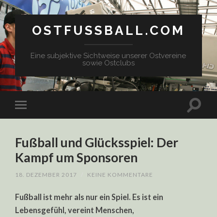
OSTFUSSBALL.COM
Eine subjektive Sichtweise unserer Ostvereine
sowie Ostclubs
Fußball und Glücksspiel: Der
Kampf um Sponsoren
18. DEZEMBER 2017
/
KEINE KOMMENTARE
Fußball ist mehr als nur ein Spiel. Es ist ein
Lebensgefühl, vereint Menschen,