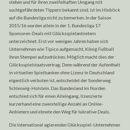
stehen und für ihren zweifelhaften Umgang mit
suchtgefährdeten Tippern bekannt sind, ist im Hinblick
auf die Bundesliga nicht zu bemerken. In der Saison
2015/16 wurden allein in der 1. Bundesliga 17
Sponsoren-Deals mit Glücksspielanbietern
unterzeichnet. Erst vor wenigen Jahren haben sich
Unternehmen wie Tipico aufgemacht, König Fußball
ihren Stempel aufzudrücken. Möglich macht dies der
Glücksspielstaatsvertrag. Denn während der Aufenthalt
in virtuellen Spielbanken ohne Lizenz in Deutschland
eigentlich verboten ist, entscheidet der Sonderweg
Schleswig-Holstein. Das Bundesland im Norden
entschied sich für einen Alleingang, lizenzierte
kurzerhand eine zweistellige Anzahl an Online-
Anbietern und ebnete den Weg für lukrative Deals.
Die international agierenden Glücksspiel-Unternehmen