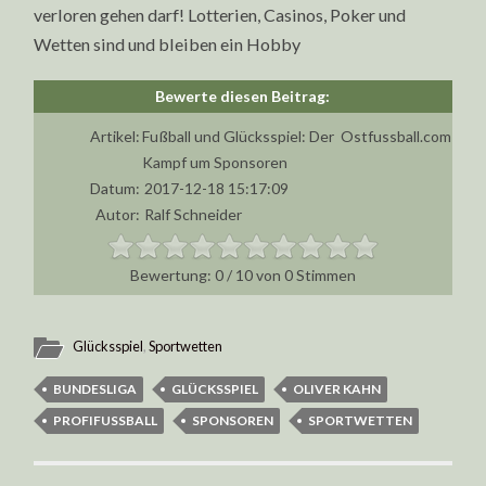
verloren gehen darf! Lotterien, Casinos, Poker und
Wetten sind und bleiben ein Hobby
Artikel:
Fußball und Glücksspiel: Der
Ostfussball.com
Kampf um Sponsoren
Datum:
2017-12-18 15:17:09
Autor:
Ralf Schneider
0
/
10
von
0
Stimmen
Glücksspiel
,
Sportwetten
BUNDESLIGA
GLÜCKSSPIEL
OLIVER KAHN
PROFIFUSSBALL
SPONSOREN
SPORTWETTEN