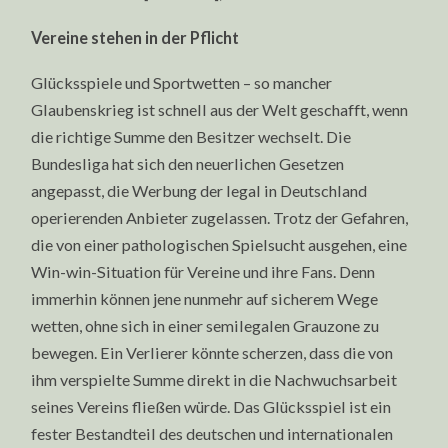
Vereine stehen in der Pflicht
Glücksspiele und Sportwetten – so mancher
Glaubenskrieg ist schnell aus der Welt geschafft, wenn
die richtige Summe den Besitzer wechselt. Die
Bundesliga hat sich den neuerlichen Gesetzen
angepasst, die Werbung der legal in Deutschland
operierenden Anbieter zugelassen. Trotz der Gefahren,
die von einer pathologischen Spielsucht ausgehen, eine
Win-win-Situation für Vereine und ihre Fans. Denn
immerhin können jene nunmehr auf sicherem Wege
wetten, ohne sich in einer semilegalen Grauzone zu
bewegen. Ein Verlierer könnte scherzen, dass die von
ihm verspielte Summe direkt in die Nachwuchsarbeit
seines Vereins fließen würde. Das Glücksspiel ist ein
fester Bestandteil des deutschen und internationalen