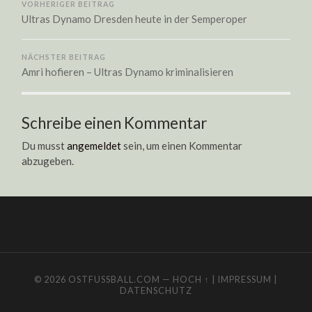
VORHERIGER BEITRAG
Ultras Dynamo Dresden heute in der Semperoper
NÄCHSTER BEITRAG
Amri hofieren – Ultras Dynamo kriminalisieren
Schreibe einen Kommentar
Du musst
angemeldet
sein, um einen Kommentar
abzugeben.
© 2026
OSTFUSSBALL.COM
—
HOCH ↑
|
IMPRESSUM
|
DATENSCHUTZ