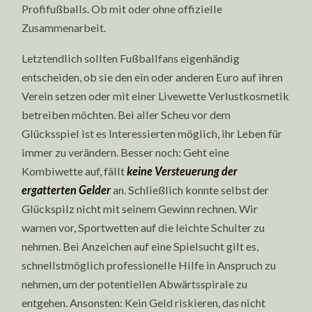
Profifußballs. Ob mit oder ohne offizielle
Zusammenarbeit.
Letztendlich sollten Fußballfans eigenhändig
entscheiden, ob sie den ein oder anderen Euro auf ihren
Verein setzen oder mit einer Livewette Verlustkosmetik
betreiben möchten. Bei aller Scheu vor dem
Glücksspiel ist es Interessierten möglich, ihr Leben für
immer zu verändern. Besser noch: Geht eine
Kombiwette auf, fällt
keine Versteuerung der
ergatterten Gelder
an. Schließlich konnte selbst der
Glückspilz nicht mit seinem Gewinn rechnen. Wir
warnen vor, Sportwetten auf die leichte Schulter zu
nehmen. Bei Anzeichen auf eine Spielsucht gilt es,
schnellstmöglich professionelle Hilfe in Anspruch zu
nehmen, um der potentiellen Abwärtsspirale zu
entgehen. Ansonsten: Kein Geld riskieren, das nicht