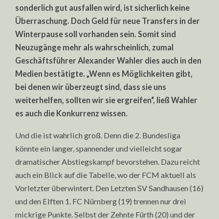
RÜCKRUNDE
sonderlich gut ausfallen wird, ist sicherlich keine
PROGNOSE
2022/2023:
Überraschung. Doch Geld für neue Transfers in der
EIN
Winterpause soll vorhanden sein. Somit sind
HAUEN
UND
Neuzugänge mehr als wahrscheinlich, zumal
STECHEN
UM
Geschäftsführer Alexander Wahler dies auch in den
DEN
KLASSENERH
Medien bestätigte. „Wenn es Möglichkeiten gibt,
bei denen wir überzeugt sind, dass sie uns
weiterhelfen, sollten wir sie ergreifen“, ließ Wahler
es auch die Konkurrenz wissen.
Und die ist wahrlich groß. Denn die 2. Bundesliga
könnte ein langer, spannender und vielleicht sogar
dramatischer Abstiegskampf bevorstehen. Dazu reicht
auch ein Blick auf die Tabelle, wo der FCM aktuell als
Vorletzter überwintert. Den Letzten SV Sandhausen (16)
und den Elften 1. FC Nürnberg (19) trennen nur drei
mickrige Punkte. Selbst der Zehnte Fürth (20) und der