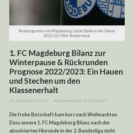
Restprogramm von Magdeburg: Letzte Spiele in der Saison
2022/23 // Bild: Shutterstock
1. FC Magdeburg Bilanz zur
Winterpause & Rückrunden
Prognose 2022/2023: Ein Hauen
und Stechen um den
Klassenerhalt
FÜR
29. DEZEMBER 2022
/
KOMMENTARE DEAKTIVIERT
1.
FC
Die frohe Botschaft kam kurz nach Weihnachten.
MAGDEBURG
BILANZ
Dass unsere 1. FC Magdeburg Bilanz nach der
ZUR
WINTERPAUS
absolvierten Hinrunde in der 2. Bundesliga nicht
&