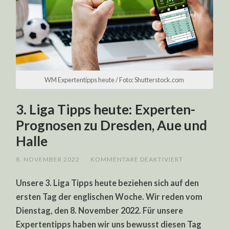
WM Expertentipps heute / Foto: Shutterstock.com
3. Liga Tipps heute: Experten-
Prognosen zu Dresden, Aue und
Halle
FÜR
8. NOVEMBER 2022
/
KOMMENTARE DEAKTIVIERT
3.
LIGA
Unsere 3. Liga Tipps heute beziehen sich auf den
TIPPS
HEUTE:
ersten Tag der englischen Woche. Wir reden vom
EXPERTEN-
PROGNOSEN
Dienstag, den 8. November 2022. Für unsere
ZU
DRESDEN,
Expertentipps haben wir uns bewusst diesen Tag
AUE