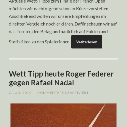
Aktuelle Wett-Tipps zum Finale der French Open
möchten wir nachfolgend schon in Kürze vorstellen.
Anschließend wollen wir unsere Empfehlungen im
direkten Vergleich noch erklären. Dafür schauen wir auf
das Turnier, den Belag und natürlich auf Fakten und
Statistiken zu den Spielerinnen.
Weiterlesen
Wett Tipp heute Roger Federer
gegen Rafael Nadal
FÜR
7. JUNI 2019
/
KOMMENTARE DEAKTIVIERT
WETT
TIPP
HEUTE
ROGER
FEDERER
GEGEN
RAFAEL
NADAL