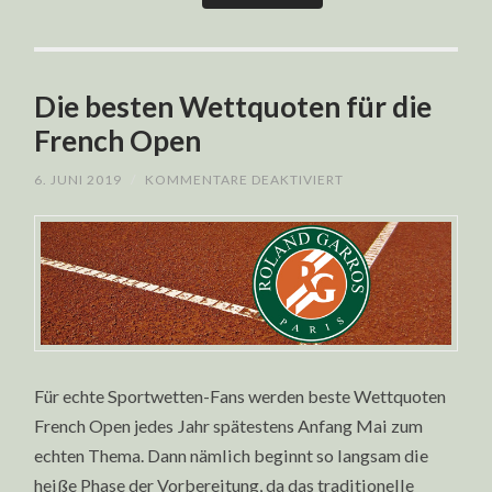
Die besten Wettquoten für die
French Open
FÜR
6. JUNI 2019
/
KOMMENTARE DEAKTIVIERT
DIE
BESTEN
WETTQUOTEN
FÜR
DIE
FRENCH
OPEN
Für echte Sportwetten-Fans werden beste Wettquoten
French Open jedes Jahr spätestens Anfang Mai zum
echten Thema. Dann nämlich beginnt so langsam die
heiße Phase der Vorbereitung, da das traditionelle