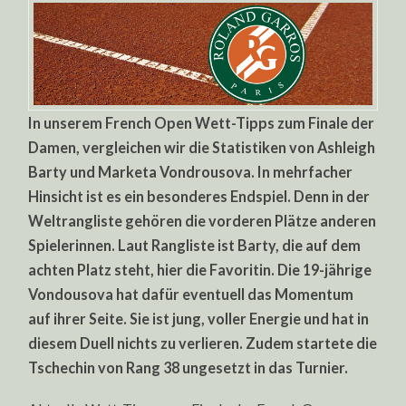
FINALE
WETT-
TIPPS
HEUTE:
BARTY
VS.
VONDROUSOVA
In unserem French Open Wett-Tipps zum Finale der
Damen, vergleichen wir die Statistiken von Ashleigh
Barty und Marketa Vondrousova. In mehrfacher
Hinsicht ist es ein besonderes Endspiel. Denn in der
Weltrangliste gehören die vorderen Plätze anderen
Spielerinnen. Laut Rangliste ist Barty, die auf dem
achten Platz steht, hier die Favoritin. Die 19-jährige
Vondousova hat dafür eventuell das Momentum
auf ihrer Seite. Sie ist jung, voller Energie und hat in
diesem Duell nichts zu verlieren. Zudem startete die
Tschechin von Rang 38 ungesetzt in das Turnier.