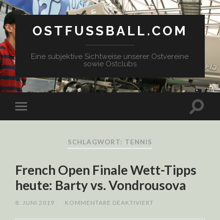
OSTFUSSBALL.COM
Eine subjektive Sichtweise unserer Ostvereine
sowie Ostclubs
SCHLAGWORT: TENNIS
French Open Finale Wett-Tipps
heute: Barty vs. Vondrousova
FÜR
8. JUNI 2019
/
KOMMENTARE DEAKTIVIERT
FRENCH
OPEN