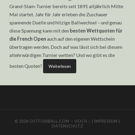
Grand-Slam-Turnier bereits seit 1891 alljährlich Mitte
Mai startet. Jahr für Jahr erleben die Zuschauer
spannende Duelle und hitzige Ballwechsel – und genau
diese Spannung kann mit den
besten Wettquoten für
die French Open
auch auf den eigenen Wettschein
übertragen werden. Doch auf was lässt sich bei diesem
altehrwürdigen Turnier wetten? Und wo gibt es die
besten Quoten?
Weiterlesen
© 2026
OSTFUSSBALL.COM
—
HOCH ↑
|
IMPRESSUM
|
DATENSCHUTZ