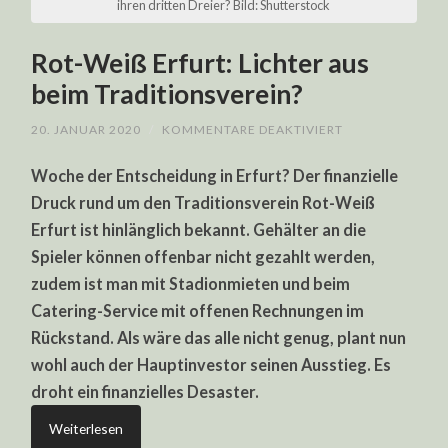
ihren dritten Dreier? Bild: Shutterstock
Rot-Weiß Erfurt: Lichter aus
beim Traditionsverein?
FÜR
20. JANUAR 2020
/
KOMMENTARE DEAKTIVIERT
ROT-
WEISS E
Woche der Entscheidung in Erfurt? Der finanzielle
RFURT: L
ICHTER A
Druck rund um den Traditionsverein Rot-Weiß
US B
EIM T
Erfurt ist hinlänglich bekannt. Gehälter an die
RADITIONSVERE
Spieler können offenbar nicht gezahlt werden,
zudem ist man mit Stadionmieten und beim
Catering-Service mit offenen Rechnungen im
Rückstand. Als wäre das alle nicht genug, plant nun
wohl auch der Hauptinvestor seinen Ausstieg. Es
droht ein finanzielles Desaster.
Weiterlesen