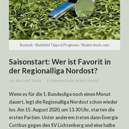
Rostock - Bielefeld Tipps & Prognose / Shutterstock.com
Saisonstart: Wer ist Favorit in
der Regionalliga Nordost?
FÜR
14. AUGUST 2020
/
KOMMENTARE DEAKTIVIERT
SAISONSTART:
WER
Wenn es für die 1. Bundesliga noch einen Monat
IST
FAVORIT
dauert, legt die Regionalliga Nordost schon wieder
IN
DER
los. Am 15. August 2020, um 13.30 Uhr, starten die
REGIONALLIGA
NORDOST?
ersten Partien. Unter anderem treten dann Energie
Cottbus gegen den SV Lichtenberg und eine halbe