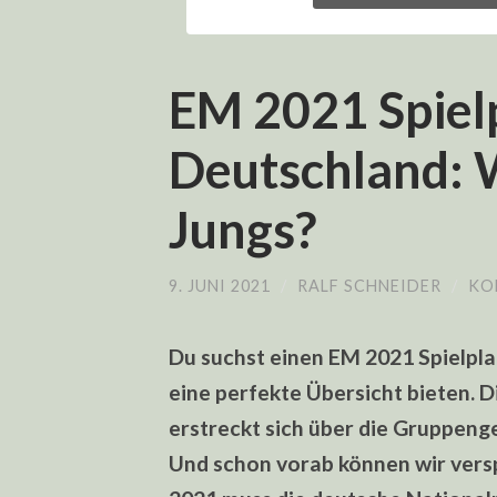
EM 2021 Spielp
Deutschland: 
Jungs?
9. JUNI 2021
/
RALF SCHNEIDER
/
KO
Du suchst einen EM 2021 Spielpla
eine perfekte Übersicht bieten. 
erstreckt sich über die Gruppeng
Und schon vorab können wir vers