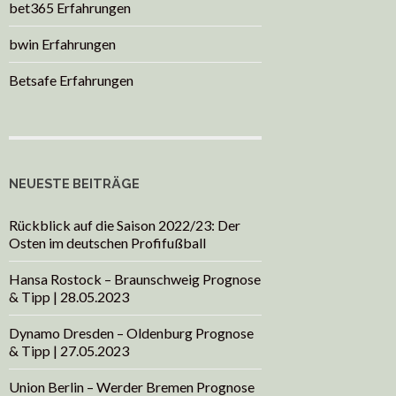
bet365 Erfahrungen
bwin Erfahrungen
Betsafe Erfahrungen
NEUESTE BEITRÄGE
Rückblick auf die Saison 2022/23: Der
Osten im deutschen Profifußball
Hansa Rostock – Braunschweig Prognose
& Tipp | 28.05.2023
Dynamo Dresden – Oldenburg Prognose
& Tipp | 27.05.2023
Union Berlin – Werder Bremen Prognose