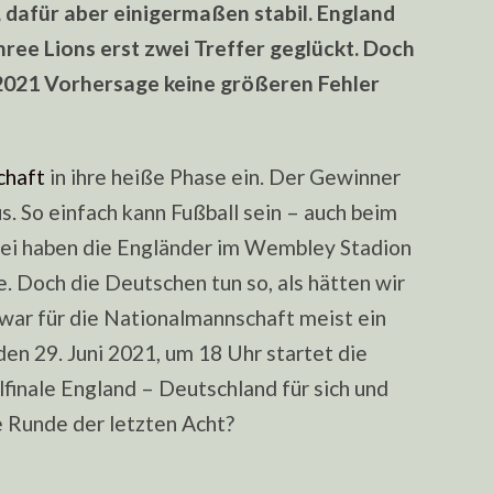
, dafür aber einigermaßen stabil. England
hree Lions erst zwei Treffer geglückt. Doch
 2021 Vorhersage keine größeren Fehler
chaft
in ihre heiße Phase ein. Der Gewinner
s. So einfach kann Fußball sein – auch beim
bei haben die Engländer im Wembley Stadion
e. Doch die Deutschen tun so, als hätten wir
ar für die Nationalmannschaft meist ein
den 29. Juni 2021, um 18 Uhr startet die
finale England – Deutschland für sich und
ie Runde der letzten Acht?