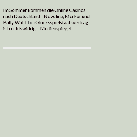
Im Sommer kommen die Online Casinos
nach Deutschland - Novoline, Merkur und
Bally Wulff
bei
Glücksspielstaatsvertrag
ist rechtswidrig – Medienspiegel