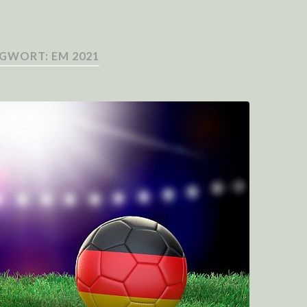
GWORT: EM 2021