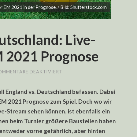
er EM 2021 in der Prognose. / Bild: Shutterstock.com
utschland: Live-
M 2021 Prognose
FÜR
OMMENTARE DEAKTIVIERT
ENGLAND
VS.
DEUTSCHLAND:
ll England vs. Deutschland befassen. Dabei
LIVE-
STREAM
 EM 2021 Prognose zum Spiel. Doch wo wir
UND
EM
e-Stream sehen können, ist ebenfalls ein
2021
PROGNOSE
onen beim Turnier größere Baustellen haben
 entweder vorne gefährlich, aber hinten