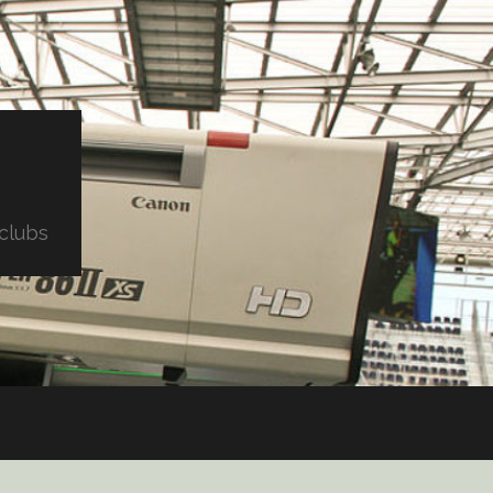
clubs