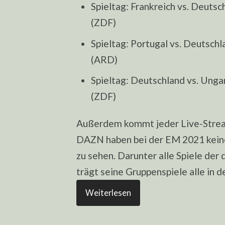
Spieltag: Frankreich vs. Deutsc
(ZDF)
Spieltag: Portugal vs. Deutschl
(ARD)
Spieltag: Deutschland vs. Unga
(ZDF)
Außerdem kommt jeder Live-Strea
DAZN haben bei der EM 2021 keine
zu sehen. Darunter alle Spiele der
trägt seine Gruppenspiele alle in d
Weiterlesen