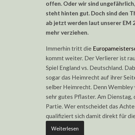
offen. Oder wir sind ungefährlich
steht hinten gut. Doch sind den T
ab jetzt werden laut unserer EM
mehr verziehen.
Immerhin tritt die
Europameisters
kommt weiter. Der Verlierer ist rau
Spiel England vs. Deutschland. Da
sogar das Heimrecht auf ihrer Seit
selber Heimrecht. Denn Wembley w
sehr gutes Pflaster. Am Dienstag, 
Partie. Wer entscheidet das Achtel
qualifiziert sich damit direkt für d
Weiterlesen