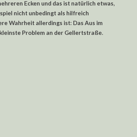
mehreren Ecken und das ist natürlich etwas,
iel nicht unbedingt als hilfreich
re Wahrheit allerdings ist: Das Aus im
kleinste Problem an der Gellertstraße.