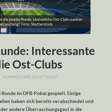
in die zweite Runde. Und welche Ost-Clubs packen
erraschung? Foto: Shutterstock
unde: Interessante
ie Ost-Clubs
FÜR
/
KOMMENTARE DEAKTIVIERT
DFB-
POKAL
2.
Runde im DFB-Pokal gespielt. Einige
RUNDE:
INTERESSANTE
llen haben sich bereits verabschiedet und
AUFGABEN
FÜR
 oder andere Überraschungsgast in die
DIE