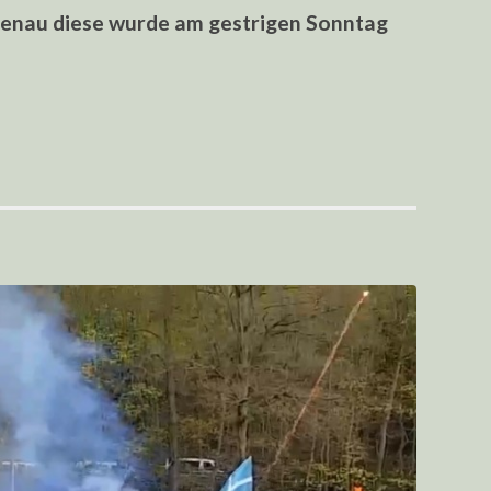
OST-
Genau diese wurde am gestrigen Sonntag
CLUBS