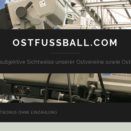
OSTFUSSBALL.COM
 subjektive Sichtweise unserer Ostvereine sowie Ost
TBONUS OHNE EINZAHLUNG