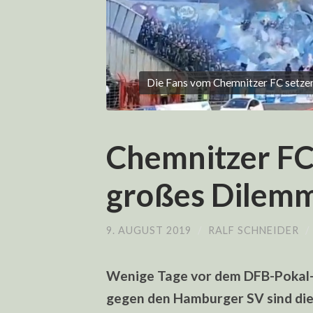
Die Fans vom Chemnitzer FC setzen 
Chemnitzer FC:
großes Dilem
9. AUGUST 2019
/
RALF SCHNEIDER
/
Wenige Tage vor dem DFB-Pokal-K
gegen den Hamburger SV sind di