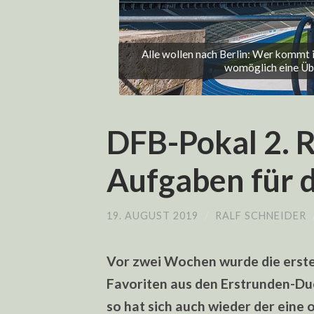
Alle wollen nach Berlin: Wer kommt 
womöglich eine Üb
DFB-Pokal 2. R
Aufgaben für d
19. AUGUST 2019
/
RALF SCHNEIDER
Vor zwei Wochen wurde die erste 
Favoriten aus den Erstrunden-Due
so hat sich auch wieder der eine