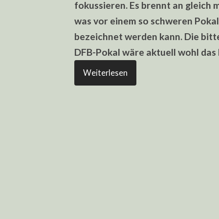
fokussieren. Es brennt an gleich 
was vor einem so schweren Pokalsp
bezeichnet werden kann. Die bitte
DFB-Pokal wäre aktuell wohl das 
Weiterlesen