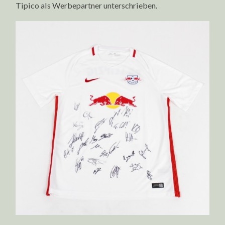
Tipico als Werbepartner unterschrieben.