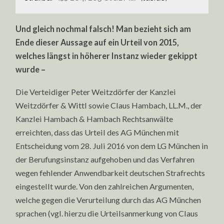
Und gleich nochmal falsch! Man bezieht sich am
Ende dieser Aussage auf ein Urteil von 2015,
welches längst in höherer Instanz wieder gekippt
wurde –
Die Verteidiger Peter Weitzdörfer der Kanzlei
Weitzdörfer & Wittl sowie Claus Hambach,
LL.M.,
der
Kanzlei Hambach & Hambach Rechtsanwälte
erreichten, dass das Urteil des AG München mit
Entscheidung vom 28. Juli 2016 von dem LG München in
der Berufungsinstanz aufgehoben und das Verfahren
wegen fehlender Anwendbarkeit deutschen Strafrechts
eingestellt wurde. Von den zahlreichen Argumenten,
welche gegen die Verurteilung durch das AG München
sprachen (vgl. hierzu die Urteilsanmerkung von Claus