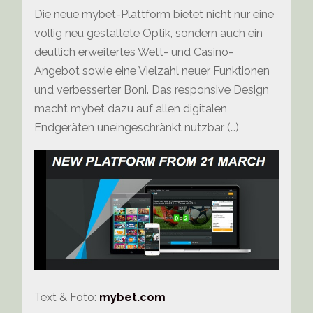
Die neue mybet-Plattform bietet nicht nur eine
völlig neu gestaltete Optik, sondern auch ein
deutlich erweitertes Wett- und Casino-
Angebot sowie eine Vielzahl neuer Funktionen
und verbesserter Boni. Das responsive Design
macht mybet dazu auf allen digitalen
Endgeräten uneingeschränkt nutzbar (…)
Text & Foto:
mybet.com