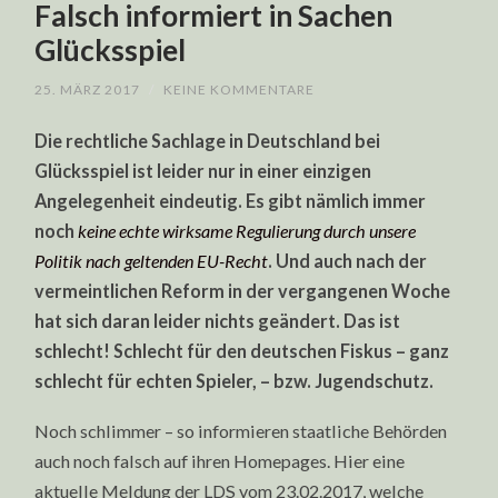
Falsch informiert in Sachen
Glücksspiel
25. MÄRZ 2017
/
KEINE KOMMENTARE
Die rechtliche Sachlage in Deutschland bei
Glücksspiel ist leider nur in einer einzigen
Angelegenheit eindeutig. Es gibt nämlich immer
noch
keine echte wirksame Regulierung durch unsere
Politik nach geltenden EU-Recht
. Und auch nach der
vermeintlichen Reform in der vergangenen Woche
hat sich daran leider nichts geändert. Das ist
schlecht! Schlecht für den deutschen Fiskus – ganz
schlecht für echten Spieler, – bzw. Jugendschutz.
Noch schlimmer – so informieren staatliche Behörden
auch noch falsch auf ihren Homepages. Hier eine
aktuelle Meldung der LDS vom 23.02.2017, welche