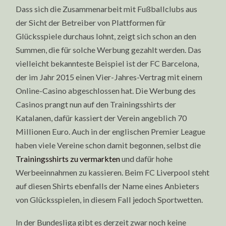
Dass sich die Zusammenarbeit mit Fußballclubs aus
der Sicht der Betreiber von Plattformen für
Glücksspiele durchaus lohnt, zeigt sich schon an den
Summen, die für solche Werbung gezahlt werden. Das
vielleicht bekannteste Beispiel ist der FC Barcelona,
der im Jahr 2015 einen Vier-Jahres-Vertrag mit einem
Online-Casino abgeschlossen hat. Die Werbung des
Casinos prangt nun auf den Trainingsshirts der
Katalanen, dafür kassiert der Verein angeblich 70
Millionen Euro. Auch in der englischen Premier League
haben viele Vereine schon damit begonnen, selbst die
Trainingsshirts zu vermarkten
und dafür hohe
Werbeeinnahmen zu kassieren. Beim FC Liverpool steht
auf diesen Shirts ebenfalls der Name eines Anbieters
von Glücksspielen, in diesem Fall jedoch Sportwetten.
In der Bundesliga gibt es derzeit zwar noch keine