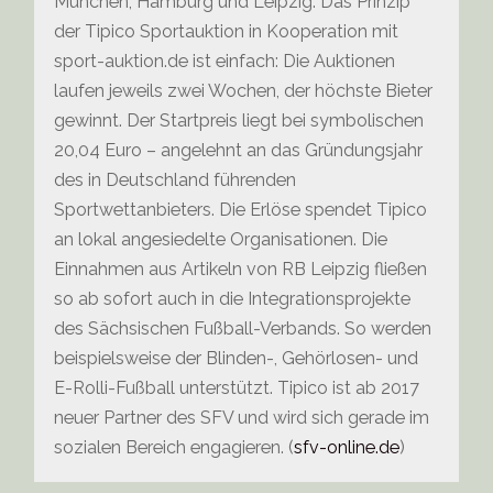
München, Hamburg und Leipzig. Das Prinzip
der Tipico Sportauktion in Kooperation mit
sport-auktion.de ist einfach: Die Auktionen
laufen jeweils zwei Wochen, der höchste Bieter
gewinnt. Der Startpreis liegt bei symbolischen
20,04 Euro – angelehnt an das Gründungsjahr
des in Deutschland führenden
Sportwettanbieters. Die Erlöse spendet Tipico
an lokal angesiedelte Organisationen. Die
Einnahmen aus Artikeln von RB Leipzig fließen
so ab sofort auch in die Integrationsprojekte
des Sächsischen Fußball-Verbands. So werden
beispielsweise der Blinden-, Gehörlosen- und
E-Rolli-Fußball unterstützt. Tipico ist ab 2017
neuer Partner des SFV und wird sich gerade im
sozialen Bereich engagieren. (
sfv-online.de
)