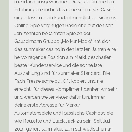
mehrfach ausgezeichnet. Diese gesammelten
Erfahrungen sind in das neue sunmaker-Casino
eingeflossen – ein kundenfreundliches, sicheres
Online-Spielvergnügen.Basierend auf den seit
Jahrzehnten bekannten Spielen der
Gauselmann Gruppe „Merkur Magie“ hat sich
das sunmaker casino in den letzten Jahren eine
hervorragende Position am Markt geschaffen,
bester Kundenservice und die schnellste
Auszahlung sind für sunmaker Standard. Die
Fach Presse schreibt: „Oft kopiert und nie
erreicht“ für dieses Kompliment danken wir sehr
und werden weiter vieles dafür tun, immer
deine erste Adresse für Merkur
Automatenspiele und klassische Casinospiele
wie Roulette und Black Jack zu sein. Seit Juli
2015 gehört sunmaker, zum schwedischen an