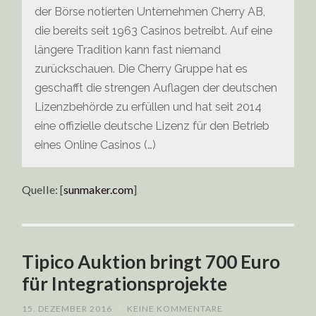
der Börse notierten Unternehmen Cherry AB,
die bereits seit 1963 Casinos betreibt. Auf eine
längere Tradition kann fast niemand
zurückschauen. Die Cherry Gruppe hat es
geschafft die strengen Auflagen der deutschen
Lizenzbehörde zu erfüllen und hat seit 2014
eine offizielle deutsche Lizenz für den Betrieb
eines Online Casinos (…)
Quelle: [
sunmaker.com
]
Tipico Auktion bringt 700 Euro
für Integrationsprojekte
15. DEZEMBER 2016
/
KEINE KOMMENTARE