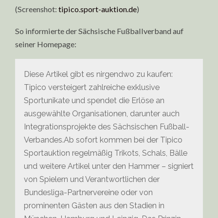
(Screenshot:
tipico.sport-auktion.de
)
So informierte der Sächsische Fußballverband auf
seiner Homepage:
Diese Artikel gibt es nirgendwo zu kaufen:
Tipico versteigert zahlreiche exklusive
Sportunikate und spendet die Erlöse an
ausgewählte Organisationen, darunter auch
Integrationsprojekte des Sächsischen Fußball-
Verbandes.Ab sofort kommen bei der Tipico
Sportauktion regelmäßig Trikots, Schals, Bälle
und weitere Artikel unter den Hammer – signiert
von Spielern und Verantwortlichen der
Bundesliga-Partnervereine oder von
prominenten Gästen aus den Stadien in