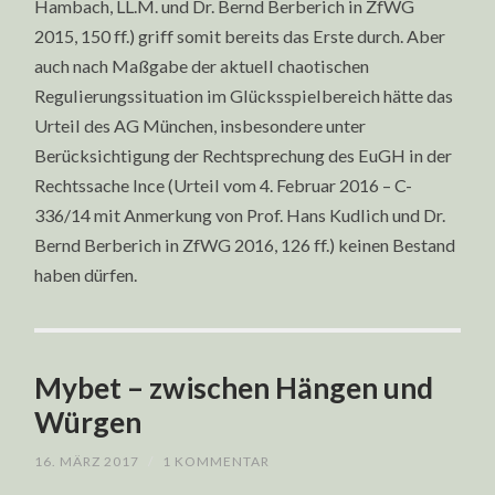
Hambach,
LL.M.
und Dr. Bernd Berberich in ZfWG
2015, 150 ff.) griff somit bereits das Erste durch. Aber
auch nach Maßgabe der aktuell chaotischen
Regulierungssituation im Glücksspielbereich hätte das
Urteil des AG München, insbesondere unter
Berücksichtigung der Rechtsprechung des EuGH in der
Rechtssache Ince (Urteil vom 4. Februar 2016 – C-
336/14 mit Anmerkung von Prof. Hans Kudlich und Dr.
Bernd Berberich in ZfWG 2016, 126 ff.) keinen Bestand
haben dürfen.
Mybet – zwischen Hängen und
Würgen
16. MÄRZ 2017
/
1 KOMMENTAR