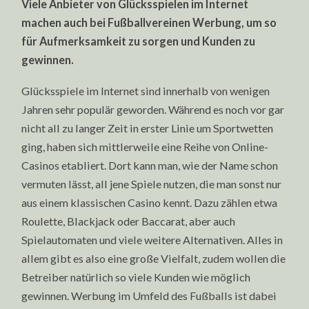
Viele Anbieter von Glücksspielen im Internet
machen auch bei Fußballvereinen Werbung, um so
für Aufmerksamkeit zu sorgen und Kunden zu
gewinnen.
Glücksspiele im Internet sind innerhalb von wenigen
Jahren sehr populär geworden. Während es noch vor gar
nicht all zu langer Zeit in erster Linie um Sportwetten
ging, haben sich mittlerweile eine Reihe von Online-
Casinos etabliert. Dort kann man, wie der Name schon
vermuten lässt, all jene Spiele nutzen, die man sonst nur
aus einem klassischen Casino kennt. Dazu zählen etwa
Roulette, Blackjack oder Baccarat, aber auch
Spielautomaten und viele weitere Alternativen. Alles in
allem gibt es also eine große Vielfalt, zudem wollen die
Betreiber natürlich so viele Kunden wie möglich
gewinnen. Werbung im Umfeld des Fußballs ist dabei