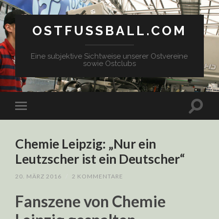
OSTFUSSBALL.COM
Eine subjektive Sichtweise unserer Ostvereine
sowie Ostclubs
Chemie Leipzig: „Nur ein
Leutzscher ist ein Deutscher“
20. MÄRZ 2016
/
2 KOMMENTARE
Fanszene von Chemie