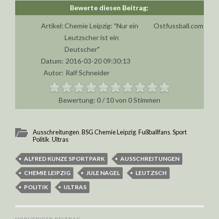
Artikel:
Chemie Leipzig: "Nur ein
Ostfussball.com
Leutzscher ist ein
Deutscher"
Datum:
2016-03-20 09:30:13
Autor:
Ralf Schneider
0
/
10
von
0
Stimmen
Ausschreitungen
,
BSG Chemie Leipzig
,
Fußballfans
,
Sport
Politik
,
Ultras
ALFRED KUNZE SPORTPARK
AUSSCHREITUNGEN
CHEMIE LEIPZIG
JULE NAGEL
LEUTZSCH
POLITIK
ULTRAS