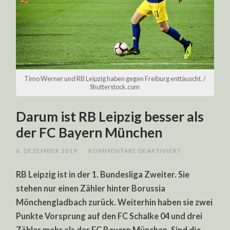
Timo Werner und RB Leipzig haben gegen Freiburg enttäuscht. /
Shutterstock.com
Darum ist RB Leipzig besser als
der FC Bayern München
FÜR
6. DEZEMBER 2019
/
KOMMENTARE DEAKTIVIERT
DARUM
IST
RB Leipzig ist in der 1. Bundesliga Zweiter. Sie
RB
LEIPZIG
stehen nur einen Zähler hinter Borussia
BESSER
ALS
Mönchengladbach zurück. Weiterhin haben sie zwei
DER
FC
Punkte Vorsprung auf den FC Schalke 04 und drei
BAYERN
MÜNCHEN
Zähler mehr als der FC Bayern München. Sind die