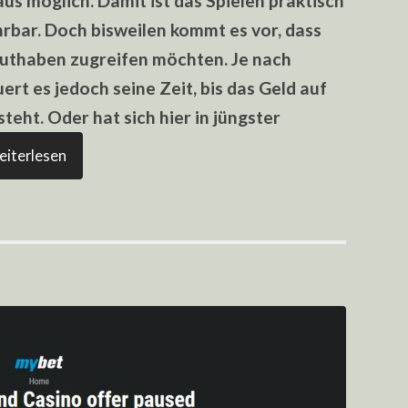
us möglich. Damit ist das Spielen praktisch
hrbar. Doch bisweilen kommt es vor, dass
 Guthaben zugreifen möchten. Je nach
t es jedoch seine Zeit, bis das Geld auf
eht. Oder hat sich hier in jüngster
iterlesen