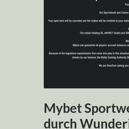
Mybet Sportw
durch Wunder