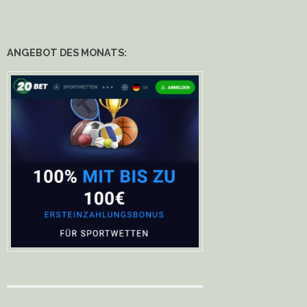
ANGEBOT DES MONATS: