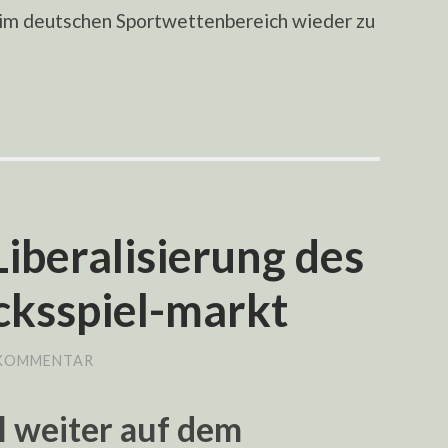
 im deutschen Sportwettenbereich wieder zu
Liberalisierung des
cksspiel-markt
 KOMMENTAR
l weiter auf dem