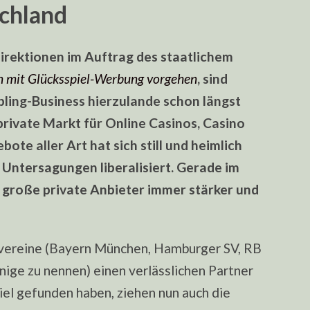
chland
rektionen im Auftrag des staatlichem
n mit Glücksspiel-Werbung vorgehen
, sind
ling-Business hierzulande schon längst
private Markt für Online Casinos, Casino
ote aller Art hat sich still und heimlich
 Untersagungen liberalisiert. Gerade im
 große private Anbieter immer stärker und
vereine (Bayern München, Hamburger SV, RB
inige zu nennen) einen verlässlichen Partner
iel gefunden haben, ziehen nun auch die