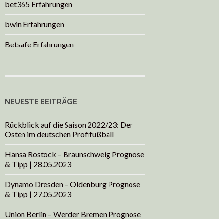
bet365 Erfahrungen
bwin Erfahrungen
Betsafe Erfahrungen
NEUESTE BEITRÄGE
Rückblick auf die Saison 2022/23: Der
Osten im deutschen Profifußball
Hansa Rostock – Braunschweig Prognose
& Tipp | 28.05.2023
Dynamo Dresden – Oldenburg Prognose
& Tipp | 27.05.2023
Union Berlin – Werder Bremen Prognose