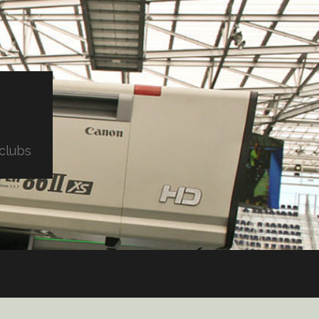
clubs