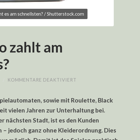
t es am schnellsten? / Shutterstock.com
o zahlt am
s?
FÜR
/
KOMMENTARE DEAKTIVIERT
WELCHES
CASINO
ZAHLT
Spielautomaten, sowie mit Roulette, Black
AM
SCHNELLSTEN
it vielen Jahren zur Unterhaltung bei.
AUS?
der nächsten Stadt, ist es den Kunden
n – jedoch ganz ohne Kleiderordnung. Dies