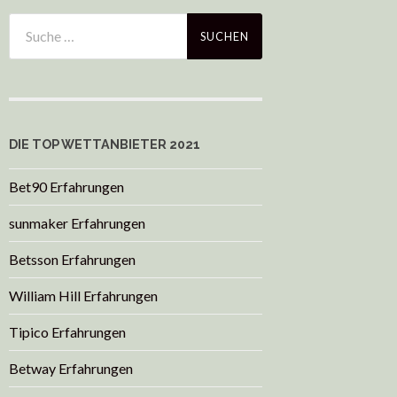
DIE TOP WETTANBIETER 2021
Bet90 Erfahrungen
sunmaker Erfahrungen
Betsson Erfahrungen
William Hill Erfahrungen
Tipico Erfahrungen
Betway Erfahrungen