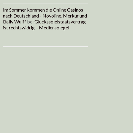
Im Sommer kommen die Online Casinos
nach Deutschland - Novoline, Merkur und
Bally Wulff
bei
Glücksspielstaatsvertrag
ist rechtswidrig – Medienspiegel