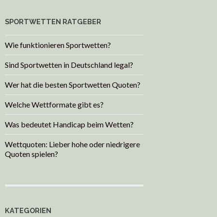
SPORTWETTEN RATGEBER
Wie funktionieren Sportwetten?
Sind Sportwetten in Deutschland legal?
Wer hat die besten Sportwetten Quoten?
Welche Wettformate gibt es?
Was bedeutet Handicap beim Wetten?
Wettquoten: Lieber hohe oder niedrigere
Quoten spielen?
KATEGORIEN