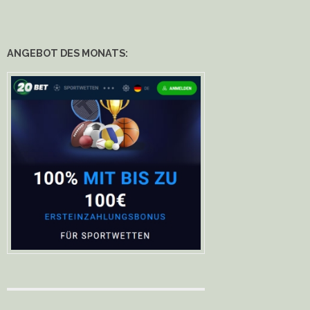
ANGEBOT DES MONATS: