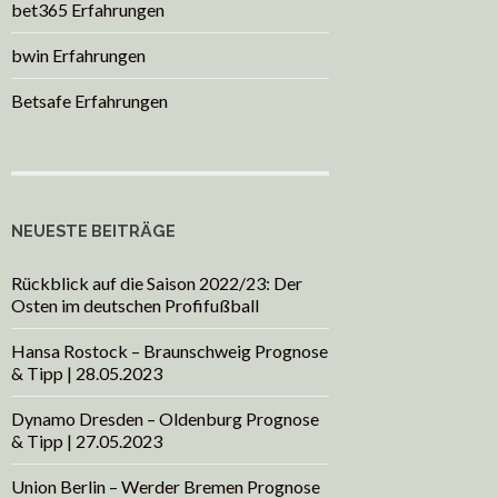
bet365 Erfahrungen
bwin Erfahrungen
Betsafe Erfahrungen
NEUESTE BEITRÄGE
Rückblick auf die Saison 2022/23: Der
Osten im deutschen Profifußball
Hansa Rostock – Braunschweig Prognose
& Tipp | 28.05.2023
Dynamo Dresden – Oldenburg Prognose
& Tipp | 27.05.2023
Union Berlin – Werder Bremen Prognose