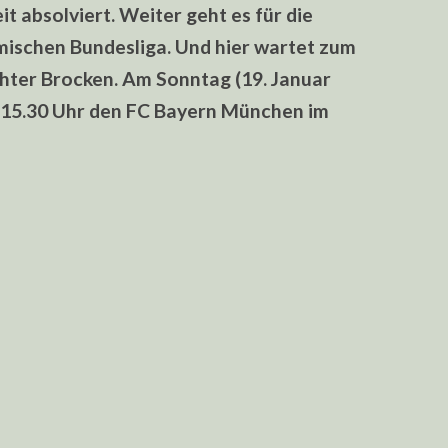
DEN
it absolviert. Weiter geht es für die
FC
BAYERN
imischen Bundesliga. Und hier wartet zum
hter Brocken. Am Sonntag (19. Januar
 15.30 Uhr den FC Bayern München im