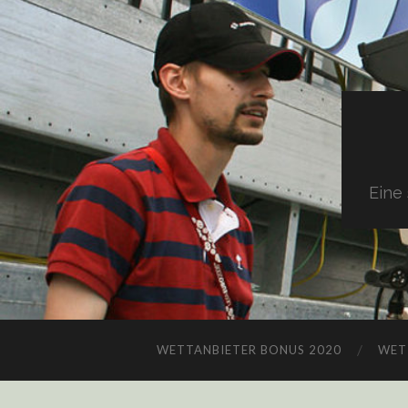
Eine
WETTANBIETER BONUS 2020
WET