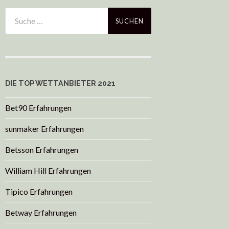
DIE TOP WETTANBIETER 2021
Bet90 Erfahrungen
sunmaker Erfahrungen
Betsson Erfahrungen
William Hill Erfahrungen
Tipico Erfahrungen
Betway Erfahrungen