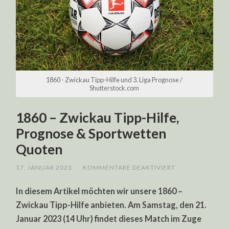
1860 - Zwickau Tipp-Hilfe und 3. Liga Prognose /
Shutterstock.com
1860 – Zwickau Tipp-Hilfe,
Prognose & Sportwetten
Quoten
FÜR
17. JANUAR 2023
/
KOMMENTARE DEAKTIVIERT
1860
–
In diesem Artikel möchten wir unsere 1860 –
ZWICKAU
TIPP-
Zwickau Tipp-Hilfe anbieten. Am Samstag, den 21.
HILFE,
PROGNOSE
Januar 2023 (14 Uhr) findet dieses Match im Zuge
&
SPORTWETTEN