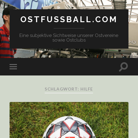
OSTFUSSBALL.COM
Eine subjektive Sichtweise unserer Ostvereine
sowie Ostclubs
SCHLAGWORT: HILFE