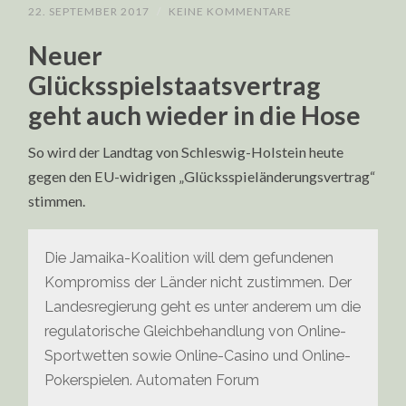
22. SEPTEMBER 2017
/
KEINE KOMMENTARE
Neuer
Glücksspielstaatsvertrag
geht auch wieder in die Hose
So wird der Landtag von Schleswig-Holstein heute
gegen den EU-widrigen „Glücksspieländerungsvertrag“
stimmen.
Die Jamaika-Koalition will dem gefundenen
Kompromiss der Länder nicht zustimmen. Der
Landesregierung geht es unter anderem um die
regulatorische Gleichbehandlung von Online-
Sportwetten sowie Online-Casino und Online-
Pokerspielen. Automaten Forum