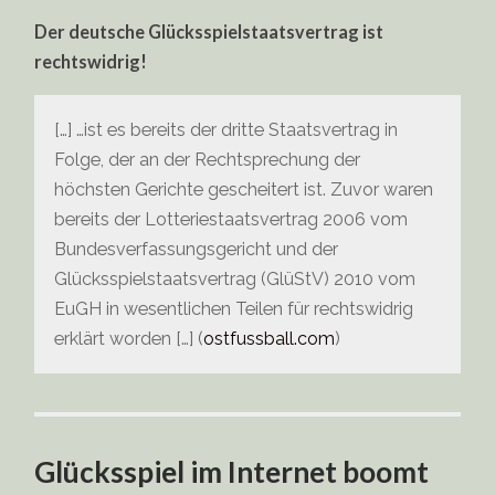
Der deutsche Glücksspielstaatsvertrag ist
rechtswidrig!
[…] …ist es bereits der dritte Staatsvertrag in
Folge, der an der Rechtsprechung der
höchsten Gerichte gescheitert ist. Zuvor waren
bereits der Lotteriestaatsvertrag 2006 vom
Bundesverfassungsgericht und der
Glücksspielstaatsvertrag (GlüStV) 2010 vom
EuGH in wesentlichen Teilen für rechtswidrig
erklärt worden […] (
ostfussball.com
)
Glücksspiel im Internet boomt