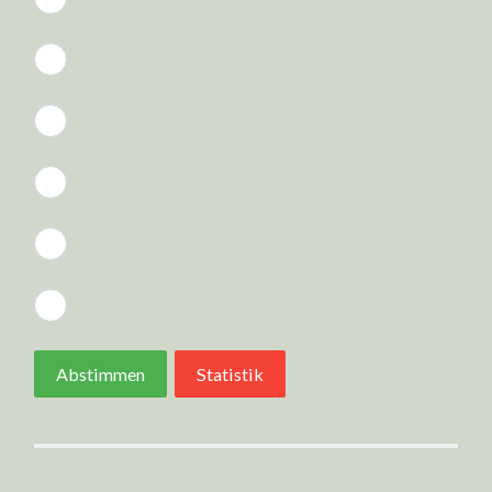
Abstimmen
Statistik