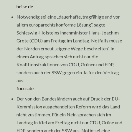
heise.de
Notwendig sei eine „dauerhafte, tragfähige und vor
allem europarechtskonforme Lösung“, sagte
Schleswig-Holsteins Innenminister Hans-Joachim
Grote (CDU) am Freitag im Landtag. Notfalls müsse
der Norden erneut „eigene Wege beschreiten“. In
einem Antrag sprachen sich nicht nur die
Koalitionsfraktionen von CDU, Grünen und FDP,
sondern auch der SSW gegen ein Ja für den Vertrag
aus.
focus.de
Der von den Bundesländern auch auf Druck der EU-
Kommission ausgehandelten Reform wird das Land
nicht zustimmen. Für ein Nein sprachen sich im
Landtag in Kiel am Freitag nicht nur CDU, Grüne und
FDP, sondern auch der SSW aus. Nötig sei eine