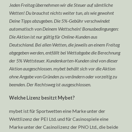
Jeden Freitag übernehmen wir die Steuer auf sämtliche
Wetten! Du brauchst nichts weiter tun, als wie gewohnt
Deine Tipps abzugeben. Die 5%-Gebühr verschwindet
automatisch von Deinem Wettschein! Bonusbedingungen:
Die Aktion ist nur gültig für Online-Kunden aus
Deutschland. Bei allen Wetten, die jeweils an einem Freitag
abgegeben werden, entfällt bei Wettabgabe die Berechnung
der 5% Wettsteuer. Kundenkarten-Kunden sind von dieser
Aktion ausgeschlossen. mybet behält sich vor die Aktion
ohne Angabe von Gründen zu verändern oder vorzeitig zu
beenden. Der Rechtsweg ist ausgeschlossen.
Welche Lizenz besitzt Mybet?
mybet ist für Sportwetten eine Marke unter der
Wettlizenz der PEI Ltd. und für Casinospiele eine
Marke unter der Casinolizenz der PNO Ltd., die beide