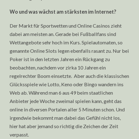
Wo und was wächst am stärksten im Internet?
Der Markt für Sportwetten und Online Casinos zieht
dabei am meisten an. Gerade bei Fußballfans sind
Wettangebote sehr hoch im Kurs. Spielautomaten, so
genannte Online Slots legen ebenfalls rasant zu. Nur bei
Poker ist in den letzten Jahren ein Rückgang zu
beobachten, nachdem vor zirka 10 Jahren ein
regelrechter Boom einsetzte. Aber auch die klassischen
Glücksspiele wie Lotto, Keno oder Bingo wandern ins
Web ab. Während man 6 aus 49 beim staatlichen
Anbieter jede Woche zweimal spielen kann, geht das
online in diversen Portalen aller 5 Minuten schon. Und
irgendwie bekommt man dabei das Gefühl nicht los,
hier hat aber jemand so richtig die Zeichen der Zeit
verpasst.