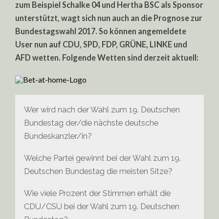
zum Beispiel Schalke 04 und Hertha BSC als Sponsor
unterstützt, wagt sich nun auch an die Prognose zur
Bundestagswahl 2017. So können angemeldete
User nun auf CDU, SPD, FDP, GRÜNE, LINKE und
AFD wetten. Folgende Wetten sind derzeit aktuell:
Wer wird nach der Wahl zum 19. Deutschen
Bundestag der/die nächste deutsche
Bundeskanzler/in?
Welche Partei gewinnt bei der Wahl zum 19.
Deutschen Bundestag die meisten Sitze?
Wie viele Prozent der Stimmen erhält die
CDU/CSU bei der Wahl zum 19. Deutschen