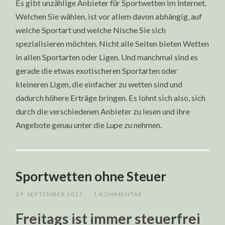
Es gibt unzählige Anbieter für Sportwetten im Internet.
Welchen Sie wählen, ist vor allem davon abhängig, auf
welche Sportart und welche Nische Sie sich
spezialisieren möchten. Nicht alle Seiten bieten Wetten
in allen Sportarten oder Ligen. Und manchmal sind es
gerade die etwas exotischeren Sportarten oder
kleineren Ligen, die einfacher zu wetten sind und
dadurch höhere Erträge bringen. Es lohnt sich also, sich
durch die verschiedenen Anbieter zu lesen und ihre
Angebote genau unter die Lupe zu nehmen.
Sportwetten ohne Steuer
29. SEPTEMBER 2017
/
1 KOMMENTAR
Freitags ist immer steuerfrei