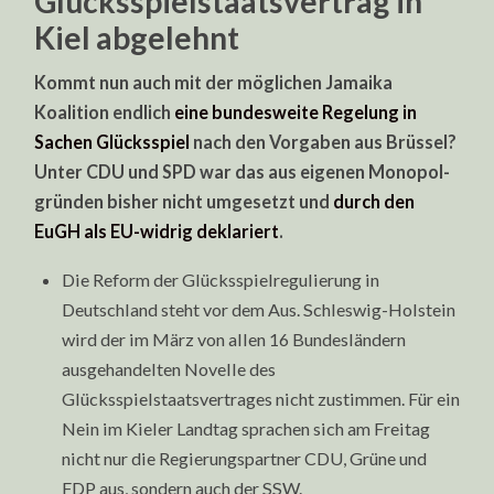
Glücksspielstaatsvertrag in
Kiel abgelehnt
Kommt nun auch mit der möglichen Jamaika
Koalition endlich
eine bundesweite Regelung in
Sachen Glücksspiel
nach den Vorgaben aus Brüssel?
Unter CDU und SPD war das aus eigenen Monopol-
gründen bisher nicht umgesetzt und
durch den
EuGH als EU-widrig deklariert
.
Die Reform der Glücksspielregulierung in
Deutschland steht vor dem Aus. Schleswig-Holstein
wird der im März von allen 16 Bundesländern
ausgehandelten Novelle des
Glücksspielstaatsvertrages nicht zustimmen. Für ein
Nein im Kieler Landtag sprachen sich am Freitag
nicht nur die Regierungspartner CDU, Grüne und
FDP aus, sondern auch der SSW.