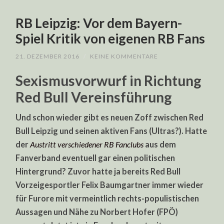
RB Leipzig: Vor dem Bayern-
Spiel Kritik von eigenen RB Fans
21. DEZEMBER 2016
/
KEINE KOMMENTARE
Sexismusvorwurf in Richtung
Red Bull Vereinsführung
Und schon wieder gibt es neuen Zoff zwischen Red
Bull Leipzig und seinen aktiven Fans (Ultras?). Hatte
der
Austritt verschiedener RB Fanclubs
aus dem
Fanverband eventuell gar einen politischen
Hintergrund? Zuvor hatte ja bereits Red Bull
Vorzeigesportler Felix Baumgartner immer wieder
für Furore mit vermeintlich rechts-populistischen
Aussagen und Nähe zu Norbert Hofer (FPÖ)