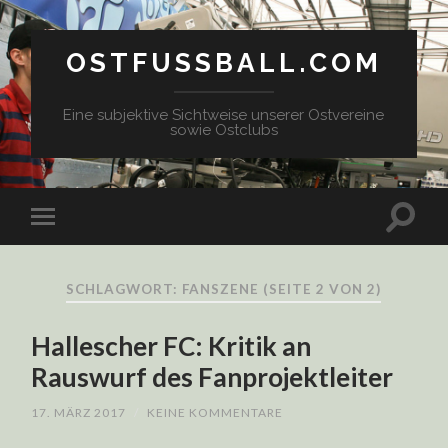
OSTFUSSBALL.COM
Eine subjektive Sichtweise unserer Ostvereine
sowie Ostclubs
SCHLAGWORT: FANSZENE
(SEITE 2 VON 2)
Hallescher FC: Kritik an
Rauswurf des Fanprojektleiter
17. MÄRZ 2017
/
KEINE KOMMENTARE