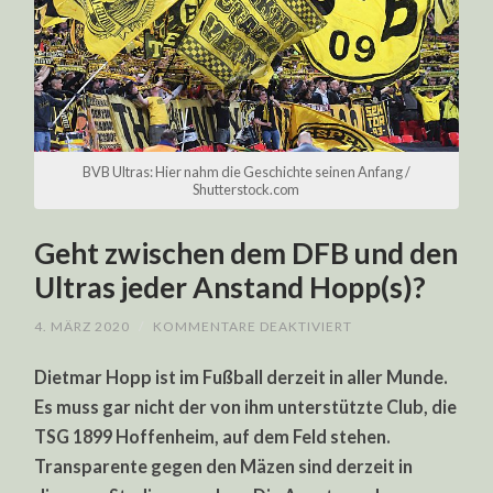
BVB Ultras: Hier nahm die Geschichte seinen Anfang /
Shutterstock.com
Geht zwischen dem DFB und den
Ultras jeder Anstand Hopp(s)?
FÜR
4. MÄRZ 2020
/
KOMMENTARE DEAKTIVIERT
GEHT
ZWISCHEN
Dietmar Hopp ist im Fußball derzeit in aller Munde.
DEM
DFB
Es muss gar nicht der von ihm unterstützte Club, die
UND
DEN
TSG 1899 Hoffenheim, auf dem Feld stehen.
ULTRAS
JEDER
Transparente gegen den Mäzen sind derzeit in
ANSTAND
HOPP(S)?