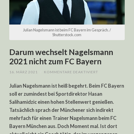
Julian Nagelsmann ist beim FC Bayern im Gespräch. /
Shutterstock.com
Darum wechselt Nagelsmann
2021 nicht zum FC Bayern
FÜR
16. MÄRZ 2021
/
KOMMENTARE DEAKTIVIERT
DARUM
WECHSELT
Julian Nagelsmann ist heiß begehrt. Beim FC Bayern
NAGELSMANN
2021
soll er zumindest bei Sportdirektor Hasan
NICHT
ZUM
Salihamidzic einen hohen Stellenwert genießen.
FC
BAYERN
Tatsächlich sprach der Münchener sich indirekt
mehrfach für einen Trainer Nagelsmann beim FC
Bayern München aus. Doch Moment mal. Ist dort