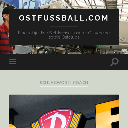
OSTFUSSBALL.COM
Eine subjektive Sichtweise unserer Ostvereine
sowie Ostclubs
SCHLAGWORT: COACH