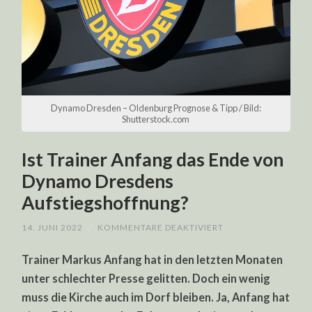
Dynamo Dresden – Oldenburg Prognose & Tipp / Bild:
Shutterstock.com
Ist Trainer Anfang das Ende von
Dynamo Dresdens
Aufstiegshoffnung?
FÜR
14. JUNI 2022
/
KOMMENTARE DEAKTIVIERT
IST
TRAINER
Trainer Markus Anfang hat in den letzten Monaten
ANFANG
DAS
unter schlechter Presse gelitten. Doch ein wenig
ENDE
VON
muss die Kirche auch im Dorf bleiben. Ja, Anfang hat
DYNAMO
DRESDENS