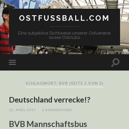
OSTFUSSBALL.COM
Eine subjektive Sichtweise unserer Ostvereine
sowie Ostclubs
SCHLAGWORT: BVB
(SEITE 2 VON 2)
Deutschland verrecke!?
12. APRIL 2017
/
2 KOMMENTARE
BVB Mannschaftsbus