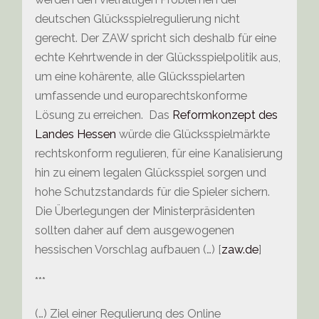
deutschen Glücksspielregulierung nicht
gerecht. Der ZAW spricht sich deshalb für eine
echte Kehrtwende in der Glücksspielpolitik aus,
um eine kohärente, alle Glücksspielarten
umfassende und europarechtskonforme
Lösung zu erreichen. Das
Reformkonzept des
Landes Hessen
würde die Glücksspielmärkte
rechtskonform regulieren, für eine Kanalisierung
hin zu einem legalen Glücksspiel sorgen und
hohe Schutzstandards für die Spieler sichern.
Die Überlegungen der Ministerpräsidenten
sollten daher auf dem ausgewogenen
hessischen Vorschlag aufbauen (…) [
zaw.de
]
***
(…) Ziel einer Regulierung des Online