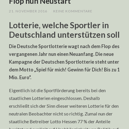
Flop nun Neustart
21. NOVEMBER 2016
/
KEINE KOMMENTARE
Lotterie, welche Sportler in
Deutschland unterstützen soll
Die Deutsche Sportlotterie wagt nach dem Flop des
vergangenen Jahr nun einen Neuanfang. Die neue
Kampagne der Deutschen Sportlotterie steht unter
dem Motto „Spiel für mich! Gewinn für Dich! Bis zu 1
Mio. Euro“.
Eigentlich ist die Sportförderung bereits bei den
staatlichen Lotterien eingeschlossen. Deshalb
erschließt sich der Sinn dieser weiteren Lotterie für den
neutralen Beobachter nicht so richtig. Zumal nun der
staatliche Betreiber Lotto Hessen 77 % der Anteile