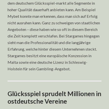
dem deutschem Glücksspiel-markt alle Segmente in
hoher Qualität dauerhaft anbieten kann. Am Beispiel
Mybet konnte man erkennen, dass man sich auf Erfolg
nicht ausruhen kann. Ganz zu schweigen von staatlichen
Angeboten – diese haben wie so oft in diesem Bereich
die Zeit komplett verschlafen. Bei Stargames hingegen
sieht man die Professionalität und die langjährige
Erfahrung, welche hinter diesem Unternehmen steckt.
Stargames besitzt eine europäische Konzession in
Malta sowie eine deutsche Lizenz in Schleswig-
Holstein für sein Gambling-Angebot.
Glücksspiel sprudelt Millionen in
ostdeutsche Vereine