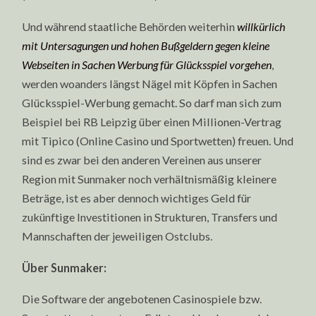
Und während staatliche Behörden weiterhin
willkürlich
mit Untersagungen und hohen Bußgeldern gegen kleine
Webseiten in Sachen Werbung für Glücksspiel vorgehen
,
werden woanders längst Nägel mit Köpfen in Sachen
Glücksspiel-Werbung gemacht. So darf man sich zum
Beispiel bei RB Leipzig über einen Millionen-Vertrag
mit Tipico (Online Casino und Sportwetten) freuen. Und
sind es zwar bei den anderen Vereinen aus unserer
Region mit Sunmaker noch verhältnismäßig kleinere
Beträge, ist es aber dennoch wichtiges Geld für
zukünftige Investitionen in Strukturen, Transfers und
Mannschaften der jeweiligen Ostclubs.
Über Sunmaker:
Die Software der angebotenen Casinospiele bzw.