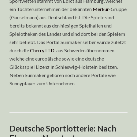
Sportwetten stammt von Edict aus Hamburg, welches
ein Tochterunternehmen der bekannten
Merkur
-Gruppe
(Gauselmann) aus Deutschland ist. Die Spiele sind
bereits bekannt aus den hiesigen Spielhallen und
Spielotheken des Landes und sind dort bei den Spielern
sehr beliebt. Das Portal Sunmaker selber wurde zuletzt
durch die
Cherry LTD.
aus Schweden übernommen,
welche eine europäische sowie eine deutsche
Glücksspiel Lizenz in Schleswig-Holstein besitzen.
Neben Sunmaker gehören noch andere Portale wie
Sunnyplayer zum Unternehmen.
Deutsche Sportlotterie: Nach