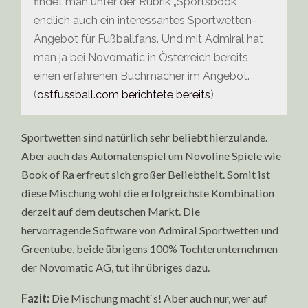
findet man unter der Rubrik „Sportsbook“
endlich auch ein interessantes Sportwetten-
Angebot für Fußballfans. Und mit Admiral hat
man ja bei Novomatic in Österreich bereits
einen erfahrenen Buchmacher im Angebot.
(
ostfussball.com berichtete bereits
)
Sportwetten sind natürlich sehr beliebt hierzulande.
Aber auch das Automatenspiel um Novoline Spiele wie
Book of Ra erfreut sich großer Beliebtheit. Somit ist
diese Mischung wohl die erfolgreichste Kombination
derzeit auf dem deutschen Markt. Die
hervorragende Software von Admiral Sportwetten und
Greentube, beide übrigens 100% Tochterunternehmen
der Novomatic AG, tut ihr übriges dazu.
Fazit:
Die Mischung macht`s! Aber auch nur, wer auf