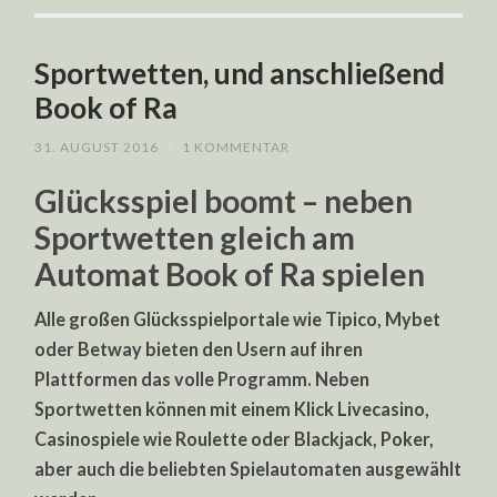
Sportwetten, und anschließend
Book of Ra
31. AUGUST 2016
/
1 KOMMENTAR
Glücksspiel boomt – neben
Sportwetten gleich am
Automat Book of Ra spielen
Alle großen Glücksspielportale wie Tipico, Mybet
oder Betway bieten den Usern auf ihren
Plattformen das volle Programm. Neben
Sportwetten können mit einem Klick Livecasino,
Casinospiele wie Roulette oder Blackjack, Poker,
aber auch die beliebten Spielautomaten ausgewählt