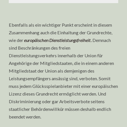
Ebenfalls als ein wichtiger Punkt erscheint in diesem
Zusammenhang auch die Einhaltung der Grundrechte,
wie der
europäischen Dienstleistungsfreiheit
.
Demnach
sind Beschränkungen des freien
Dienstleistungsverkehrs innerhalb der Union für
Angehörige der Mitgliedstaaten, die in einem anderen
Mitgliedstaat der Union als demjenigen des
Leistungsempfängers ansässig sind, verboten. Somit
muss jedem Glücksspielanbieter mit einer europäischen
Lizenz dieses Grundrecht ermöglicht werden. Und
Diskriminierung oder gar Arbeitsverbote seitens
staatlicher Behördenwillkür müssen deshalb endlich
beendet werden.