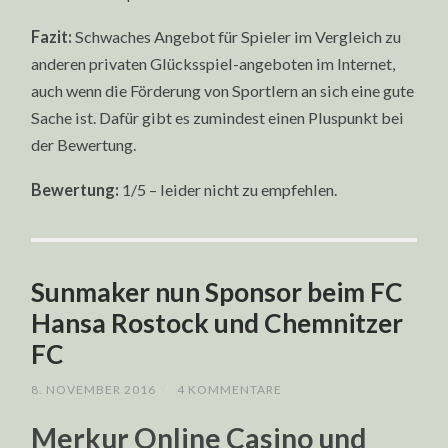
Fazit:
Schwaches Angebot für Spieler im Vergleich zu
anderen privaten Glücksspiel-angeboten im Internet,
auch wenn die Förderung von Sportlern an sich eine gute
Sache ist. Dafür gibt es zumindest einen Pluspunkt bei
der Bewertung.
Bewertung:
1/5 – leider nicht zu empfehlen.
Sunmaker nun Sponsor beim FC
Hansa Rostock und Chemnitzer
FC
8. NOVEMBER 2016
/
4 KOMMENTARE
Merkur Online Casino und