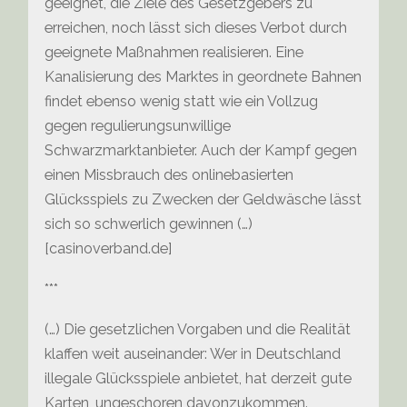
geeignet, die Ziele des Gesetzgebers zu
erreichen, noch lässt sich dieses Verbot durch
geeignete Maßnahmen realisieren. Eine
Kanalisierung des Marktes in geordnete Bahnen
findet ebenso wenig statt wie ein Vollzug
gegen regulierungsunwillige
Schwarzmarktanbieter. Auch der Kampf gegen
einen Missbrauch des onlinebasierten
Glücksspiels zu Zwecken der Geldwäsche lässt
sich so schwerlich gewinnen (…)
[casinoverband.de]
***
(…) Die gesetzlichen Vorgaben und die Realität
klaffen weit auseinander: Wer in Deutschland
illegale Glücksspiele anbietet, hat derzeit gute
Karten, ungeschoren davonzukommen.