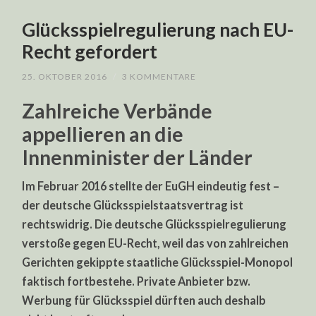
Glücksspielregulierung nach EU-
Recht gefordert
25. OKTOBER 2016
/
3 KOMMENTARE
Zahlreiche Verbände
appellieren an die
Innenminister der Länder
Im Februar 2016 stellte der EuGH eindeutig fest –
der deutsche Glücksspielstaatsvertrag ist
rechtswidrig. Die deutsche Glücksspielregulierung
verstoße gegen EU-Recht, weil das von zahlreichen
Gerichten gekippte staatliche Glücksspiel-Monopol
faktisch fortbestehe. Private Anbieter bzw.
Werbung für Glücksspiel dürften auch deshalb