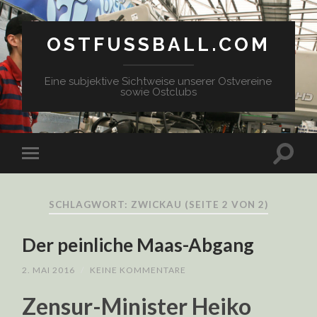
OSTFUSSBALL.COM
Eine subjektive Sichtweise unserer Ostvereine
sowie Ostclubs
SCHLAGWORT: ZWICKAU
(SEITE 2 VON 2)
Der peinliche Maas-Abgang
2. MAI 2016
/
KEINE KOMMENTARE
Zensur-Minister Heiko