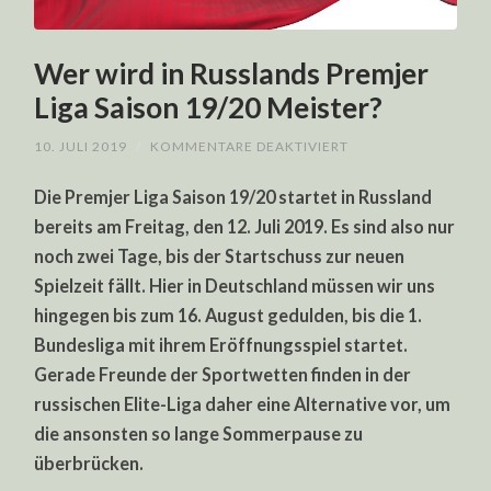
Wer wird in Russlands Premjer
Liga Saison 19/20 Meister?
FÜR
10. JULI 2019
/
KOMMENTARE DEAKTIVIERT
WER
WIRD
Die Premjer Liga Saison 19/20 startet in Russland
IN
RUSSLANDS
bereits am Freitag, den 12. Juli 2019. Es sind also nur
PREMJER
LIGA
noch zwei Tage, bis der Startschuss zur neuen
SAISON
19/20
Spielzeit fällt. Hier in Deutschland müssen wir uns
MEISTER?
hingegen bis zum 16. August gedulden, bis die 1.
Bundesliga mit ihrem Eröffnungsspiel startet.
Gerade Freunde der Sportwetten finden in der
russischen Elite-Liga daher eine Alternative vor, um
die ansonsten so lange Sommerpause zu
überbrücken.