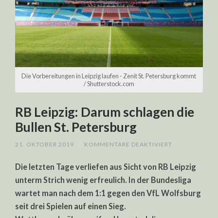
Die Vorbereitungen in Leipzig laufen - Zenit St. Petersburg kommt
/ Shutterstock.com
RB Leipzig: Darum schlagen die
Bullen St. Petersburg
FÜR
21. OKTOBER 2019
/
KOMMENTARE DEAKTIVIERT
RB
LEIPZIG:
Die letzten Tage verliefen aus Sicht von RB Leipzig
DARUM
SCHLAGEN
unterm Strich wenig erfreulich. In der Bundesliga
DIE
BULLEN
wartet man nach dem 1:1 gegen den VfL Wolfsburg
ST.
PETERSBURG
seit drei Spielen auf einen Sieg.