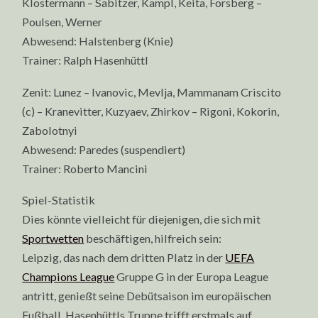
Klostermann – Sabitzer, Kampl, Keita, Forsberg –
Poulsen, Werner
Abwesend: Halstenberg (Knie)
Trainer: Ralph Hasenhüttl
Zenit: Lunez – Ivanovic, Mevlja, Mammanam Criscito
(c) – Kranevitter, Kuzyaev, Zhirkov – Rigoni, Kokorin,
Zabolotnyi
Abwesend: Paredes (suspendiert)
Trainer: Roberto Mancini
Spiel-Statistik
Dies könnte vielleicht für diejenigen, die sich mit
Sportwetten
beschäftigen, hilfreich sein:
Leipzig, das nach dem dritten Platz in der
UEFA
Champions League
Gruppe G in der Europa League
antritt, genießt seine Debütsaison im europäischen
Fußball. Hasenhüttls Truppe trifft erstmals auf