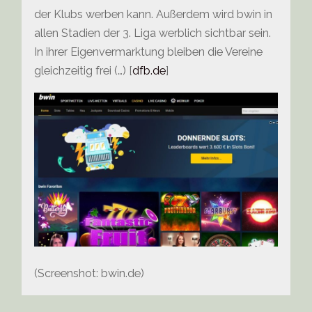
der Klubs werben kann. Außerdem wird bwin in
allen Stadien der 3. Liga werblich sichtbar sein.
In ihrer Eigenvermarktung bleiben die Vereine
gleichzeitig frei (…) [
dfb.de
]
(Screenshot: bwin.de)