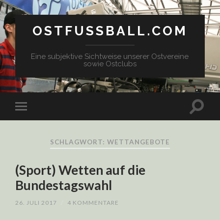
OSTFUSSBALL.COM
Eine subjektive Sichtweise unserer Ostvereine
sowie Ostclubs
SCHLAGWORT: WETTANGEBOTE
(Sport) Wetten auf die
Bundestagswahl
26. JULI 2017
/
4 KOMMENTARE