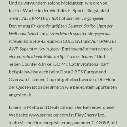
Und da verwundern solche Meldungen, wie die von
letzter Woche in der Welt des E-Sports längst nicht
mehr:
„ALTERNATE aTTaX hat sich am vergangenen
Donnerstag für eine der größten Counter-Strike-Ligen der
Welt qualifiziert. Im letzten Match spielten sie gegen das
schwedische Star-Lineup von GODSENT und ALTERNATEs
AWP-Superstar Kevin „keev“ Bartholomäus hatte erneut
eine entscheidende Rolle im Spiel seines Teams. “
Und
neben Counter-Strike: GO Mr. Cat Invitational darf
beispielsweise auch beim Dota 2 BTS Europe und
Overwatch Lenovo Cup mitgefiebert werden. Die Höhe
der Quoten ist dabei ähnlich wie bei echtem Sportarten
angesiedelt.
Lizenz in Malta und Deutschland: Der Betreiber dieser
Webseite www.sunmaker.com ist PlayCherry Ltd.,
maltesische Firmenregistrierungsnummer C-43059, mit