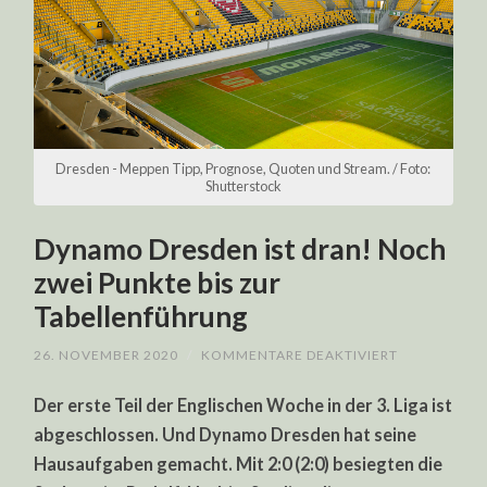
Dresden - Meppen Tipp, Prognose, Quoten und Stream. / Foto:
Shutterstock
Dynamo Dresden ist dran! Noch
zwei Punkte bis zur
Tabellenführung
FÜR
26. NOVEMBER 2020
/
KOMMENTARE DEAKTIVIERT
DYNAMO
DRESDEN
Der erste Teil der Englischen Woche in der 3. Liga ist
IST
DRAN!
abgeschlossen. Und Dynamo Dresden hat seine
NOCH
ZWEI
Hausaufgaben gemacht. Mit 2:0 (2:0) besiegten die
PUNKTE
BIS