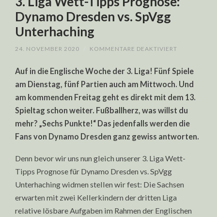
3. Liga Wett-Tipps Prognose:
Dynamo Dresden vs. SpVgg
Unterhaching
FÜR
24. NOVEMBER 2020
/
KOMMENTARE DEAKTIVIERT
3.
LIGA
Auf in die Englische Woche der 3. Liga! Fünf Spiele
WETT-
TIPPS
am Dienstag, fünf Partien auch am Mittwoch. Und
PROGNOSE:
DYNAMO
am kommenden Freitag geht es direkt mit dem 13.
DRESDEN
VS.
Spieltag schon weiter. Fußballherz, was willst du
SPVGG
UNTERHACH
mehr? „Sechs Punkte!“ Das jedenfalls werden die
Fans von Dynamo Dresden ganz gewiss antworten.
Denn bevor wir uns nun gleich unserer 3. Liga Wett-
Tipps Prognose für Dynamo Dresden vs. SpVgg
Unterhaching widmen stellen wir fest: Die Sachsen
erwarten mit zwei Kellerkindern der dritten Liga
relative lösbare Aufgaben im Rahmen der Englischen