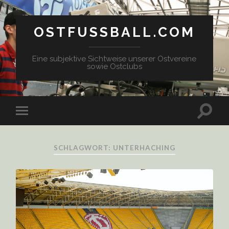
OSTFUSSBALL.COM
Eine subjektive Sichtweise unserer Ostvereine
sowie Ostclubs
SCHLAGWORT: UNTERHACHING