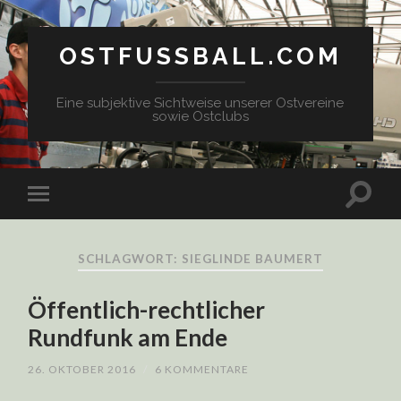
OSTFUSSBALL.COM
Eine subjektive Sichtweise unserer Ostvereine
sowie Ostclubs
SCHLAGWORT: SIEGLINDE BAUMERT
Öffentlich-rechtlicher
Rundfunk am Ende
26. OKTOBER 2016
/
6 KOMMENTARE