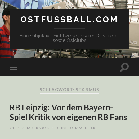
OSTFUSSBALL.COM
Eine subjektive Sichtweise unserer Ostvereine
sowie Ostclubs
SCHLAGWORT: SEXISMUS
RB Leipzig: Vor dem Bayern-
Spiel Kritik von eigenen RB Fans
21. DEZEMBER 2016
/
KEINE KOMMENTARE