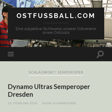
OSTFUSSBALL.COM
Eine subjektive Sichtweise unserer Ostvereine
sowie Ostclubs
SCHLAGWORT: SEMPEROPER
Dynamo Ultras Semperoper
Dresden
23. FEBRUAR 2018
/
KEINE KOMMENTARE