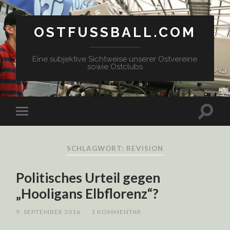
OSTFUSSBALL.COM
Eine subjektive Sichtweise unserer Ostvereine
sowie Ostclubs
SCHLAGWORT: REVISION
Politisches Urteil gegen
„Hooligans Elbflorenz“?
9. SEPTEMBER 2016
/
1 KOMMENTAR