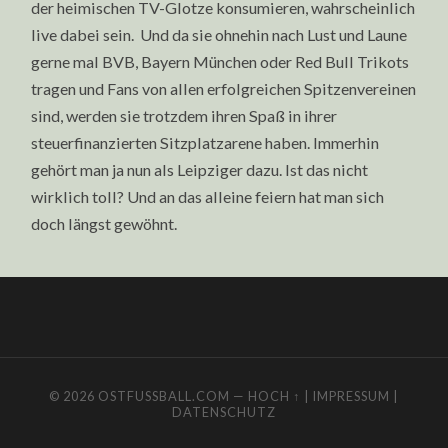
der heimischen TV-Glotze konsumieren, wahrscheinlich
live dabei sein. Und da sie ohnehin nach Lust und Laune
gerne mal BVB, Bayern München oder Red Bull Trikots
tragen und Fans von allen erfolgreichen Spitzenvereinen
sind, werden sie trotzdem ihren Spaß in ihrer
steuerfinanzierten Sitzplatzarene haben. Immerhin
gehört man ja nun als Leipziger dazu. Ist das nicht
wirklich toll? Und an das alleine feiern hat man sich
doch längst gewöhnt.
© 2026
OSTFUSSBALL.COM
—
HOCH ↑
|
IMPRESSUM
|
DATENSCHUTZ