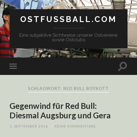
OSTFUSSBALL.COM
Eine subjektive Sichtweise unserer Ostvereine
sowie Ostclubs
SCHLAGWORT: RED BULL BOYKOTT
Gegenwind für Red Bull:
Diesmal Augsburg und Gera
1. SEPTEMBER 2016
/
KEINE KOMMENTARE