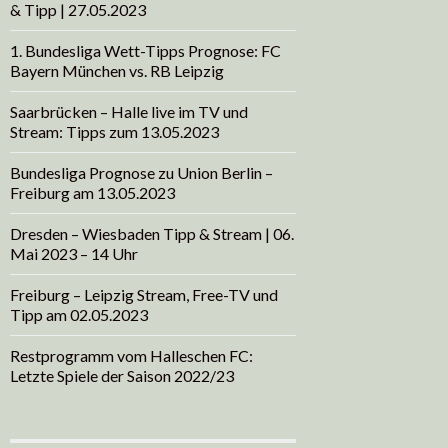
& Tipp | 27.05.2023
1. Bundesliga Wett-Tipps Prognose: FC
Bayern München vs. RB Leipzig
Saarbrücken – Halle live im TV und
Stream: Tipps zum 13.05.2023
Bundesliga Prognose zu Union Berlin –
Freiburg am 13.05.2023
Dresden – Wiesbaden Tipp & Stream | 06.
Mai 2023 – 14 Uhr
Freiburg – Leipzig Stream, Free-TV und
Tipp am 02.05.2023
Restprogramm vom Halleschen FC:
Letzte Spiele der Saison 2022/23