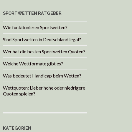
SPORTWETTEN RATGEBER
Wie funktionieren Sportwetten?
Sind Sportwetten in Deutschland legal?
Wer hat die besten Sportwetten Quoten?
Welche Wettformate gibt es?
Was bedeutet Handicap beim Wetten?
Wettquoten: Lieber hohe oder niedrigere
Quoten spielen?
KATEGORIEN