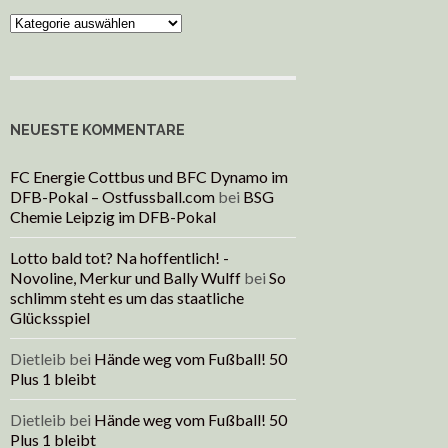
Kategorien
NEUESTE KOMMENTARE
FC Energie Cottbus und BFC Dynamo im
DFB-Pokal – Ostfussball.com
bei
BSG
Chemie Leipzig im DFB-Pokal
Lotto bald tot? Na hoffentlich! -
Novoline, Merkur und Bally Wulff
bei
So
schlimm steht es um das staatliche
Glücksspiel
Dietleib
bei
Hände weg vom Fußball! 50
Plus 1 bleibt
Dietleib
bei
Hände weg vom Fußball! 50
Plus 1 bleibt