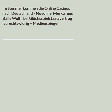
Im Sommer kommen die Online Casinos
nach Deutschland - Novoline, Merkur und
Bally Wulff
bei
Glücksspielstaatsvertrag
ist rechtswidrig – Medienspiegel