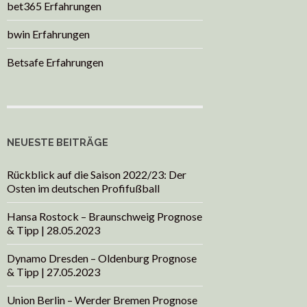
bet365 Erfahrungen
bwin Erfahrungen
Betsafe Erfahrungen
NEUESTE BEITRÄGE
Rückblick auf die Saison 2022/23: Der
Osten im deutschen Profifußball
Hansa Rostock – Braunschweig Prognose
& Tipp | 28.05.2023
Dynamo Dresden – Oldenburg Prognose
& Tipp | 27.05.2023
Union Berlin – Werder Bremen Prognose