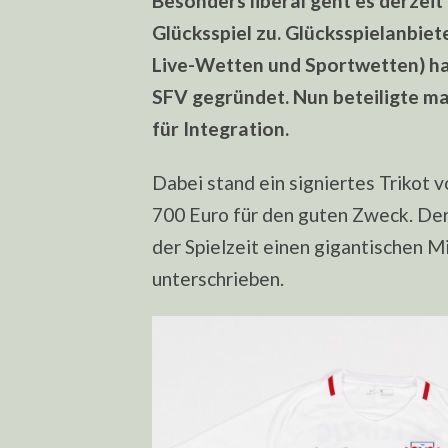
Besonders liberal geht es derzei
Glücksspiel zu. Glücksspielanbiete
Live-Wetten und Sportwetten) ha
SFV gegründet. Nun beteiligte ma
für Integration.
Dabei stand ein signiertes Trikot 
700 Euro für den guten Zweck. Der
der Spielzeit einen gigantischen M
unterschrieben.