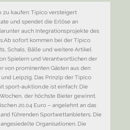
 zu kaufen: Tipico versteigert
kate und spendet die Erlöse an
arunter auch Integrationsprojekte des
s.Ab sofort kommen bei der Tipico
s, Schals, Bälle und weitere Artikel
on Spielern und Verantwortlichen der
er von prominenten Gästen aus den
nd Leipzig. Das Prinzip der Tipico
t sport-auktion.de ist einfach: Die
 Wochen, der höchste Bieter gewinnt.
lischen 20,04 Euro – angelehnt an das
and führenden Sportwettanbieters. Die
 angesiedelte Organisationen. Die