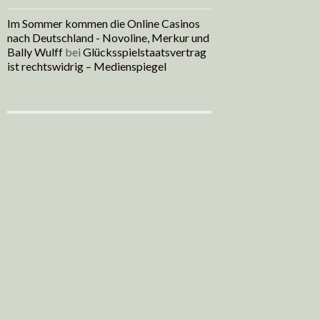
Im Sommer kommen die Online Casinos
nach Deutschland - Novoline, Merkur und
Bally Wulff
bei
Glücksspielstaatsvertrag
ist rechtswidrig – Medienspiegel