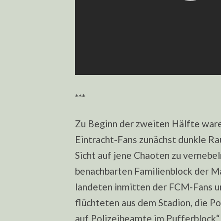
***
Zu Beginn der zweiten Hälfte war
Eintracht-Fans zunächst dunkle R
Sicht auf jene Chaoten zu vernebel
benachbarten Familienblock der M
landeten inmitten der FCM-Fans u
flüchteten aus dem Stadion, die Pol
auf Polizeibeamte im Pufferblock“,