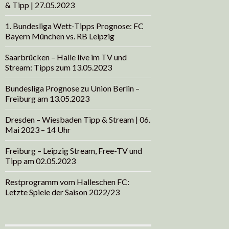
& Tipp | 27.05.2023
1. Bundesliga Wett-Tipps Prognose: FC
Bayern München vs. RB Leipzig
Saarbrücken – Halle live im TV und
Stream: Tipps zum 13.05.2023
Bundesliga Prognose zu Union Berlin –
Freiburg am 13.05.2023
Dresden – Wiesbaden Tipp & Stream | 06.
Mai 2023 – 14 Uhr
Freiburg – Leipzig Stream, Free-TV und
Tipp am 02.05.2023
Restprogramm vom Halleschen FC:
Letzte Spiele der Saison 2022/23