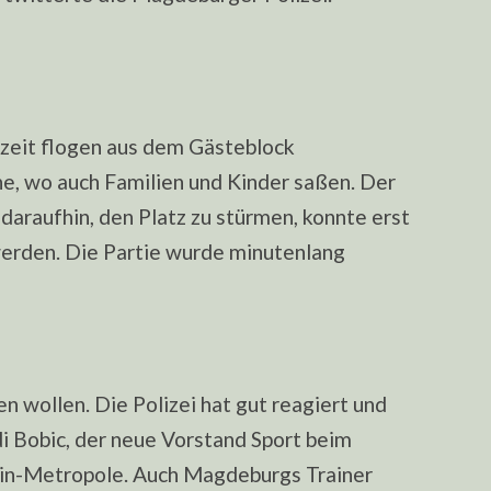
zeit flogen aus dem Gästeblock
e, wo auch Familien und Kinder saßen. Der
araufhin, den Platz zu stürmen, konnte erst
werden. Die Partie wurde minutenlang
en wollen. Die Polizei hat gut reagiert und
i Bobic, der neue Vorstand Sport beim
ain-Metropole. Auch Magdeburgs Trainer