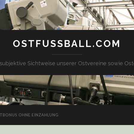
OSTFUSSBALL.COM
 subjektive Sichtweise unserer Ostvereine sowie Ost
TBONUS OHNE EINZAHLUNG