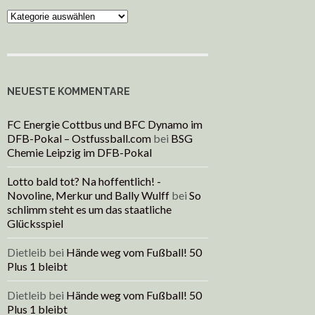
Kategorien
NEUESTE KOMMENTARE
FC Energie Cottbus und BFC Dynamo im
DFB-Pokal – Ostfussball.com
bei
BSG
Chemie Leipzig im DFB-Pokal
Lotto bald tot? Na hoffentlich! -
Novoline, Merkur und Bally Wulff
bei
So
schlimm steht es um das staatliche
Glücksspiel
Dietleib
bei
Hände weg vom Fußball! 50
Plus 1 bleibt
Dietleib
bei
Hände weg vom Fußball! 50
Plus 1 bleibt