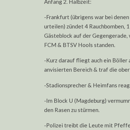
Anfang 2. Halbzeit:
-Frankfurt (übrigens war bei dene
urteilen) zündet 4 Rauchbomben, 1
Gästeblock auf der Gegengerade, 
FCM & BTSV Hools standen.
-Kurz darauf fliegt auch ein Bölle
anvisierten Bereich & traf die obe
-Stadionsprecher & Heimfans reag
-Im Block U (Magdeburg) vermumme
den Rasen zu stürmen.
-Polizei treibt die Leute mit Pfeff