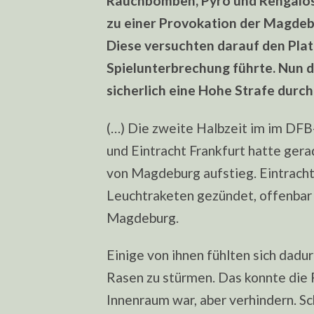
Rauchbomben, Pyro und Rengalos
zu einer Provokation der Magdeb
Diese versuchten darauf den Plat
Spielunterbrechung führte. Nun 
sicherlich eine Hohe Strafe durc
(…) Die zweite Halbzeit im im DF
und Eintracht Frankfurt hatte gera
von Magdeburg aufstieg. Eintrach
Leuchtraketen gezündet, offenbar 
Magdeburg.
Einige von ihnen fühlten sich dadu
Rasen zu stürmen. Das konnte die 
Innenraum war, aber verhindern. S