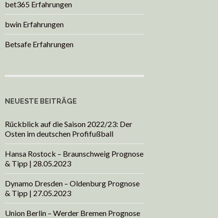
bet365 Erfahrungen
bwin Erfahrungen
Betsafe Erfahrungen
NEUESTE BEITRÄGE
Rückblick auf die Saison 2022/23: Der
Osten im deutschen Profifußball
Hansa Rostock – Braunschweig Prognose
& Tipp | 28.05.2023
Dynamo Dresden – Oldenburg Prognose
& Tipp | 27.05.2023
Union Berlin – Werder Bremen Prognose