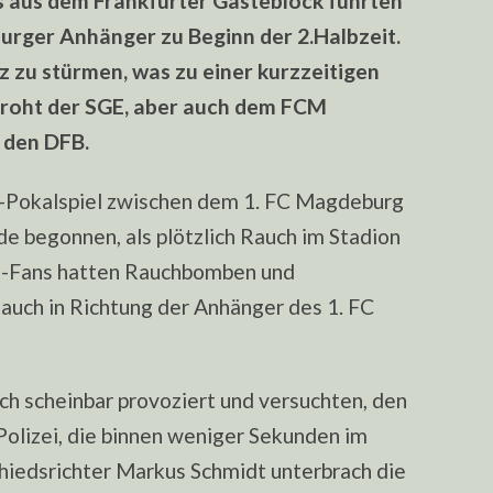
 aus dem Frankfurter Gästeblock führten
urger Anhänger zu Beginn der 2.Halbzeit.
z zu stürmen, was zu einer kurzzeitigen
droht der SGE, aber auch dem FCM
h den DFB.
B-Pokalspiel zwischen dem 1. FC Magdeburg
de begonnen, als plötzlich Rauch im Stadion
t-Fans hatten Rauchbomben und
auch in Richtung der Anhänger des 1. FC
rch scheinbar provoziert und versuchten, den
Polizei, die binnen weniger Sekunden im
chiedsrichter Markus Schmidt unterbrach die