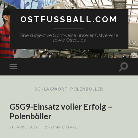
OSTFUSSBALL.COM
Eine subjektive Sichtweise unserer Ostvereine
sowie Ostclubs
SCHLAGWORT: POLENBÖLLER
GSG9-Einsatz voller Erfolg –
Polenböller
20. APRIL 2016
/
2 KOMMENTARE