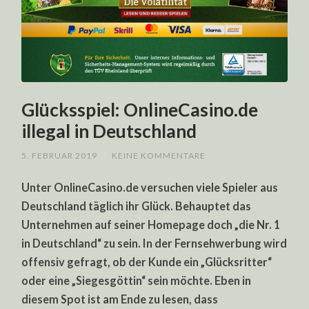
Glücksspiel: OnlineCasino.de
illegal in Deutschland
5. FEBRUAR 2019
/
KEINE KOMMENTARE
Unter OnlineCasino.de versuchen viele Spieler aus
Deutschland täglich ihr Glück. Behauptet das
Unternehmen auf seiner Homepage doch „die Nr. 1
in Deutschland“ zu sein. In der Fernsehwerbung wird
offensiv gefragt, ob der Kunde ein „Glücksritter“
oder eine „Siegesgöttin“ sein möchte. Eben in
diesem Spot ist am Ende zu lesen, dass