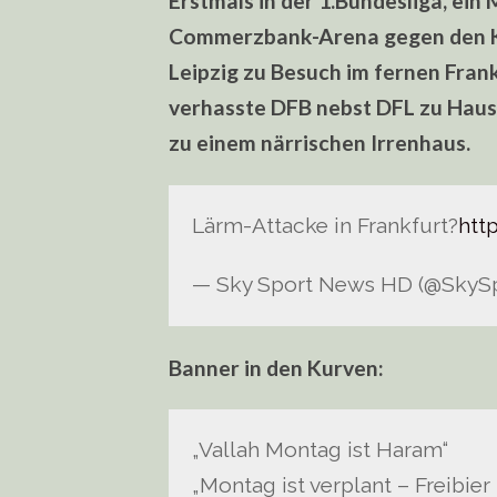
Erstmals in der 1.Bundesliga, ein
Commerzbank-Arena gegen den Ko
Leipzig zu Besuch im fernen Fran
verhasste DFB nebst DFL zu Hau
zu einem närrischen Irrenhaus.
Lärm-Attacke in Frankfurt?
htt
— Sky Sport News HD (@Sky
Banner in den Kurven:
„Vallah Montag ist Haram“
„Montag ist verplant – Freibie