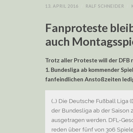
13. APRIL 2016
/
RALF SCHNEIDER
/
Fanproteste blei
auch Montagsspie
Trotz aller Proteste will der DF
1. Bundesliga ab kommender Spielz
fanfeindlichen Anstoßzeiten ledig
(…) Die Deutsche Fußball Liga (
der Bundesliga ab der Saison 
ausgetragen werden. DFL-Geschä
reden über fünf von 306 Spiele