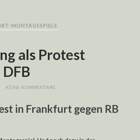
RT: MONTAGSSPIELE
ng als Protest
d DFB
/
KEINE KOMMENTARE
est in Frankfurt gegen RB