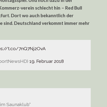
 Montagsspiel. Und noch dazu in der
mmerz-verein schlecht hin – Red Bull
kfurt. Dort wo auch bekanntlich der
se sind. Deutschland verkommt immer mehr
ps://t.co/7nQ7Nj2OvA
SportNewsHD)
19. Februar 2018
r im Saunaklub“