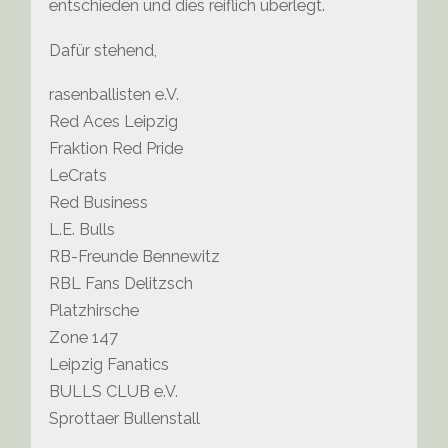
entschieden und dies reiflich überlegt.
Dafür stehend,
rasenballisten e.V.
Red Aces Leipzig
Fraktion Red Pride
LeCrats
Red Business
L.E. Bulls
RB-Freunde Bennewitz
RBL Fans Delitzsch
Platzhirsche
Zone 147
Leipzig Fanatics
BULLS CLUB e.V.
Sprottaer Bullenstall