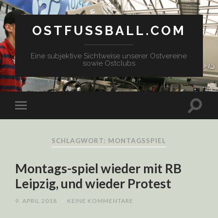
OSTFUSSBALL.COM
Eine subjektive Sichtweise unserer Ostvereine
sowie Ostclubs
SCHLAGWORT: MONTAGSSPIEL
Montags-spiel wieder mit RB
Leipzig, und wieder Protest
9. APRIL 2018
/
KEINE KOMMENTARE