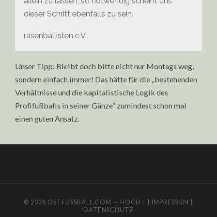
allein zu lassen, so notwendig scheint uns
dieser Schritt ebenfalls zu sein.
rasenballisten e.V.
Unser Tipp: Bleibt doch bitte nicht nur Montags weg,
sondern einfach immer! Das hätte für die „bestehenden
Verhältnisse und die kapitalistische Logik des
Profifußballs in seiner Gänze“ zumindest schon mal
einen guten Ansatz.
© 2026
OSTFUSSBALL.COM
—
HOCH ↑
|
IMPRESSUM
|
DATENSCHUTZ