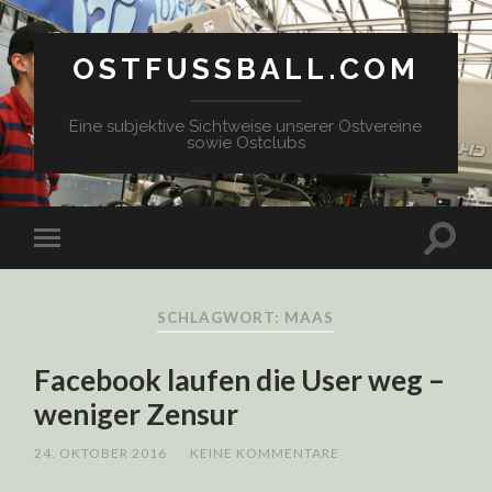
OSTFUSSBALL.COM
Eine subjektive Sichtweise unserer Ostvereine
sowie Ostclubs
SCHLAGWORT: MAAS
Facebook laufen die User weg –
weniger Zensur
24. OKTOBER 2016
/
KEINE KOMMENTARE