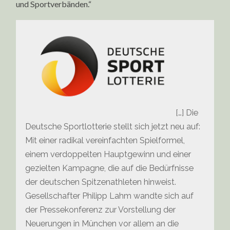
und Sportverbänden.“
[…] Die
Deutsche Sportlotterie stellt sich jetzt neu auf:
Mit einer radikal vereinfachten Spielformel,
einem verdoppelten Hauptgewinn und einer
gezielten Kampagne, die auf die Bedürfnisse
der deutschen Spitzenathleten hinweist.
Gesellschafter Philipp Lahm wandte sich auf
der Pressekonferenz zur Vorstellung der
Neuerungen in München vor allem an die