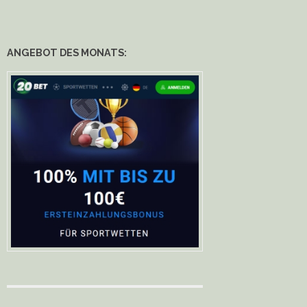
ANGEBOT DES MONATS: