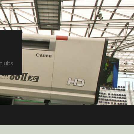
clubs