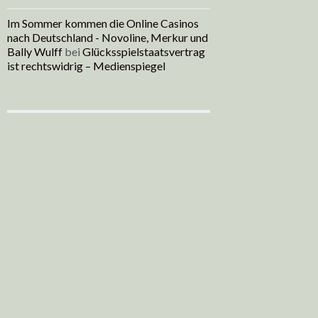
Im Sommer kommen die Online Casinos
nach Deutschland - Novoline, Merkur und
Bally Wulff
bei
Glücksspielstaatsvertrag
ist rechtswidrig – Medienspiegel