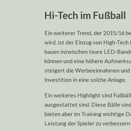
Hi-Tech im Fußball
Ein weiterer Trend, der 2015/16 b
wird, ist der Einzug von High-Tech
bauen inzwischen teure LED-Bande
können und eine höhere Aufmerksa
steigert die Werbeeinnahmen und r
Investition in eine solche Anlage.
Ein weiteres Highlight sind Fußbäl
ausgestattet sind. Diese Bälle sind
bieten aber im Training wichtige 
Leistung der Spieler zu verbessern 