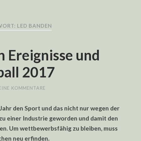
ORT: LED BANDEN
n Ereignisse und
ball 2017
EINE KOMMENTARE
 Jahr den Sport und das nicht nur wegen der
 zu einer Industrie geworden und damit den
en. Um wettbewerbsfähig zu bleiben, muss
chen neu erfinden.