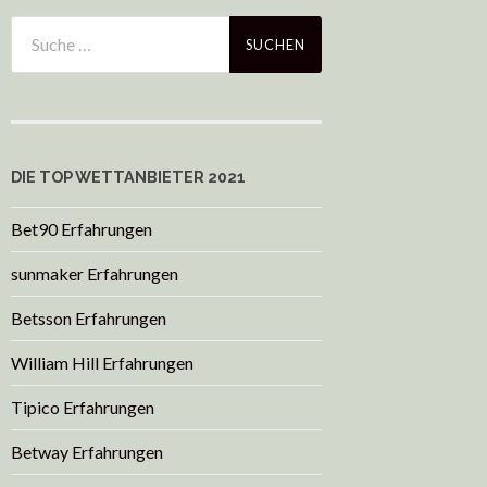
DIE TOP WETTANBIETER 2021
Bet90 Erfahrungen
sunmaker Erfahrungen
Betsson Erfahrungen
William Hill Erfahrungen
Tipico Erfahrungen
Betway Erfahrungen