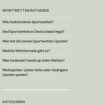
SPORTWETTEN RATGEBER
Wie funktionieren Sportwetten?
Sind Sportwetten in Deutschland legal?
Wer hat die besten Sportwetten Quoten?
Welche Wettformate gibt es?
Was bedeutet Handicap beim Wetten?
Wettquoten: Lieber hohe oder niedrigere
Quoten spielen?
KATEGORIEN