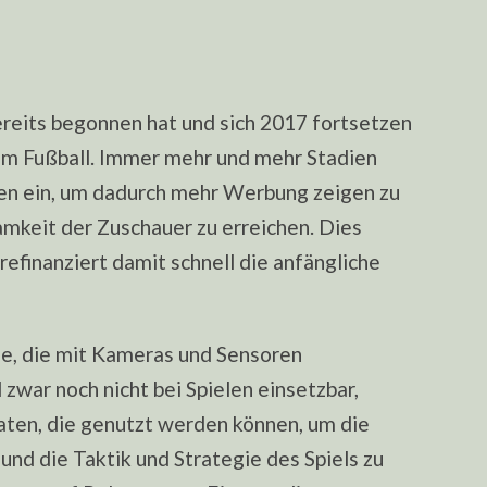
ereits begonnen hat und sich 2017 fortsetzen
 im Fußball. Immer mehr und mehr Stadien
n ein, um dadurch mehr Werbung zeigen zu
mkeit der Zuschauer zu erreichen. Dies
efinanziert damit schnell die anfängliche
le, die mit Kameras und Sensoren
 zwar noch nicht bei Spielen einsetzbar,
Daten, die genutzt werden können, um die
und die Taktik und Strategie des Spiels zu