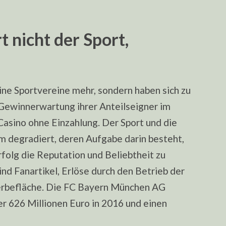
t nicht der Sport,
ine Sportvereine mehr, sondern haben sich zu
Gewinnerwartung ihrer Anteilseigner im
Casino ohne Einzahlung. Der Sport und die
m degradiert, deren Aufgabe darin besteht,
rfolg die Reputation und Beliebtheit zu
nd Fanartikel, Erlöse durch den Betrieb der
erbefläche. Die FC Bayern München AG
er 626 Millionen Euro in 2016 und einen