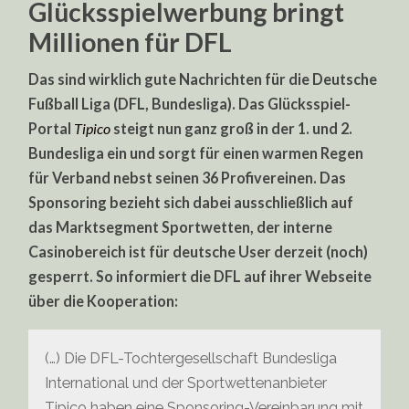
Glücksspielwerbung bringt
Millionen für DFL
Das sind wirklich gute Nachrichten für die Deutsche
Fußball Liga (DFL, Bundesliga). Das Glücksspiel-
Portal
Tipico
steigt nun ganz groß in der 1. und 2.
Bundesliga ein und sorgt für einen warmen Regen
für Verband nebst seinen 36 Profivereinen. Das
Sponsoring bezieht sich dabei ausschließlich auf
das Marktsegment Sportwetten, der interne
Casinobereich ist für deutsche User derzeit (noch)
gesperrt. So informiert die DFL auf ihrer Webseite
über die Kooperation:
(…) Die DFL-Tochtergesellschaft Bundesliga
International und der Sportwettenanbieter
Tipico haben eine Sponsoring-Vereinbarung mit