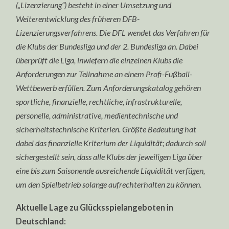
(„Lizenzierung“) besteht in einer Umsetzung und
Weiterentwicklung des früheren DFB-
Lizenzierungsverfahrens. Die DFL wendet das Verfahren für
die Klubs der Bundesliga und der 2. Bundesliga an. Dabei
überprüft die Liga, inwiefern die einzelnen Klubs die
Anforderungen zur Teilnahme an einem Profi-Fußball-
Wettbewerb erfüllen. Zum Anforderungskatalog gehören
sportliche, finanzielle, rechtliche, infrastrukturelle,
personelle, administrative, medientechnische und
sicherheitstechnische Kriterien. Größte Bedeutung hat
dabei das finanzielle Kriterium der Liquidität; dadurch soll
sichergestellt sein, dass alle Klubs der jeweiligen Liga über
eine bis zum Saisonende ausreichende Liquidität verfügen,
um den Spielbetrieb solange aufrechterhalten zu können.
Aktuelle Lage zu Glücksspielangeboten in
Deutschland: