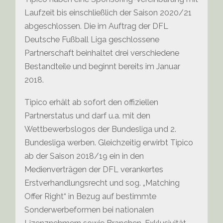
Laufzeit bis einschließlich der Saison 2020/21
abgeschlossen. Die im Auftrag der DFL
Deutsche Fußball Liga geschlossene
Partnerschaft beinhaltet drei verschiedene
Bestandteile und beginnt bereits im Januar
2018.
Tipico erhält ab sofort den offiziellen
Partnerstatus und darf u.a. mit den
Wettbewerbslogos der Bundesliga und 2.
Bundesliga werben. Gleichzeitig erwirbt Tipico
ab der Saison 2018/19 ein in den
Medienverträgen der DFL verankertes
Erstverhandlungsrecht und sog. „Matching
Offer Right“ in Bezug auf bestimmte
Sonderwerbeformen bei nationalen