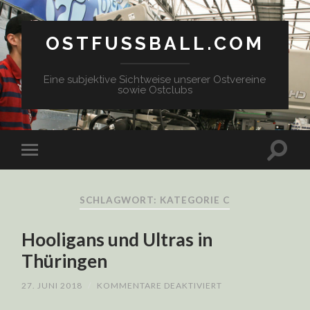
OSTFUSSBALL.COM
Eine subjektive Sichtweise unserer Ostvereine
sowie Ostclubs
SCHLAGWORT: KATEGORIE C
Hooligans und Ultras in
Thüringen
FÜR
27. JUNI 2018
/
KOMMENTARE DEAKTIVIERT
HOOLIGANS
UND