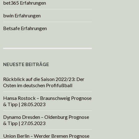
bet365 Erfahrungen
bwin Erfahrungen
Betsafe Erfahrungen
NEUESTE BEITRÄGE
Rückblick auf die Saison 2022/23: Der
Osten im deutschen Profifußball
Hansa Rostock – Braunschweig Prognose
& Tipp | 28.05.2023
Dynamo Dresden – Oldenburg Prognose
& Tipp | 27.05.2023
Union Berlin – Werder Bremen Prognose