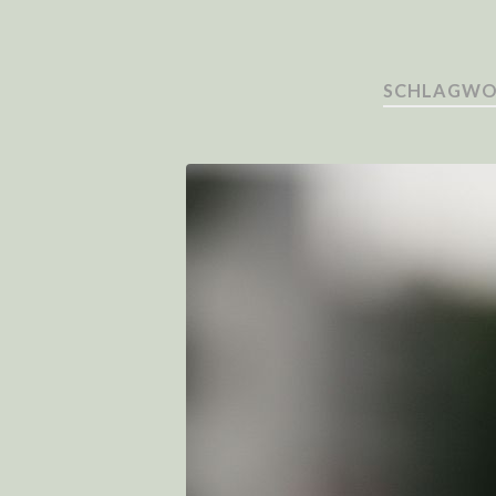
SCHLAGWOR