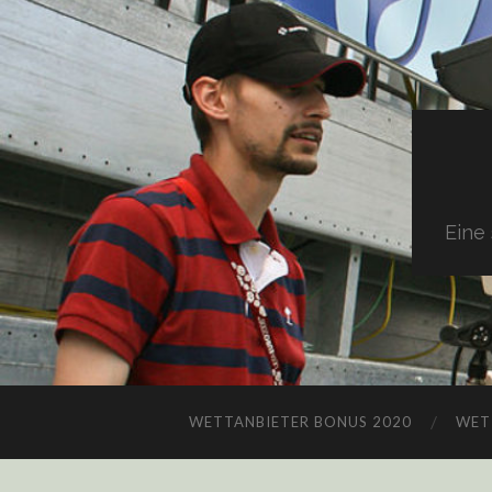
Eine
WETTANBIETER BONUS 2020
WET