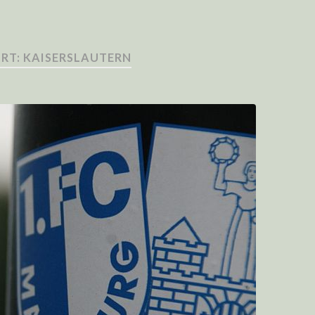
T: KAISERSLAUTERN