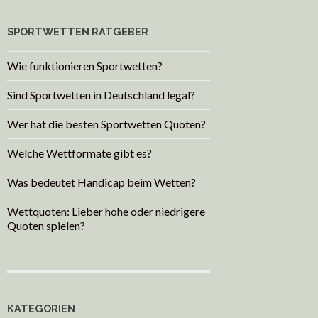
SPORTWETTEN RATGEBER
Wie funktionieren Sportwetten?
Sind Sportwetten in Deutschland legal?
Wer hat die besten Sportwetten Quoten?
Welche Wettformate gibt es?
Was bedeutet Handicap beim Wetten?
Wettquoten: Lieber hohe oder niedrigere
Quoten spielen?
KATEGORIEN